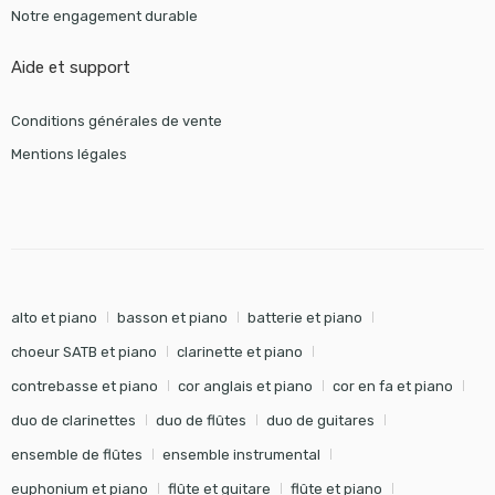
Notre engagement durable
Aide et support
Conditions générales de vente
Mentions légales
alto et piano
basson et piano
batterie et piano
choeur SATB et piano
clarinette et piano
contrebasse et piano
cor anglais et piano
cor en fa et piano
duo de clarinettes
duo de flûtes
duo de guitares
ensemble de flûtes
ensemble instrumental
euphonium et piano
flûte et guitare
flûte et piano