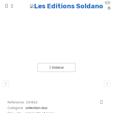
0
Sonate n°1 (violoncelle et piano)
Accueil
partitions
collection duo
Sidebar
Référence :
ES1463
Catégorie :
collection duo