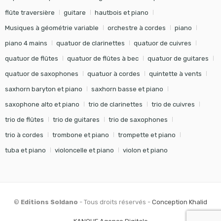
flûte traversière
guitare
hautbois et piano
Musiques à géométrie variable
orchestre à cordes
piano
piano 4 mains
quatuor de clarinettes
quatuor de cuivres
quatuor de flûtes
quatuor de flûtes à bec
quatuor de guitares
quatuor de saxophones
quatuor à cordes
quintette à vents
saxhorn baryton et piano
saxhorn basse et piano
saxophone alto et piano
trio de clarinettes
trio de cuivres
trio de flûtes
trio de guitares
trio de saxophones
trio à cordes
trombone et piano
trompette et piano
tuba et piano
violoncelle et piano
violon et piano
©
Editions Soldano
- Tous droits réservés -
Conception Khalid