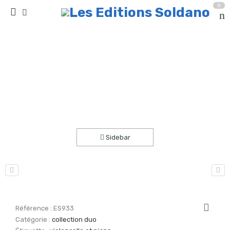
0
Rêve d’enfant (violoncelle et piano)
Accueil
partitions
collection duo
Sidebar
Référence :
ES933
Catégorie :
collection duo