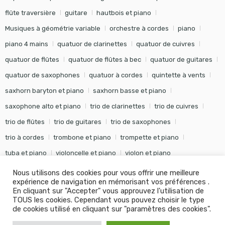
flûte traversière
guitare
hautbois et piano
Musiques à géométrie variable
orchestre à cordes
piano
piano 4 mains
quatuor de clarinettes
quatuor de cuivres
quatuor de flûtes
quatuor de flûtes à bec
quatuor de guitares
quatuor de saxophones
quatuor à cordes
quintette à vents
saxhorn baryton et piano
saxhorn basse et piano
saxophone alto et piano
trio de clarinettes
trio de cuivres
trio de flûtes
trio de guitares
trio de saxophones
trio à cordes
trombone et piano
trompette et piano
tuba et piano
violoncelle et piano
violon et piano
Nous utilisons des cookies pour vous offrir une meilleure
expérience de navigation en mémorisant vos préférences .
En cliquant sur "Accepter" vous approuvez l'utilisation de
TOUS les cookies. Cependant vous pouvez choisir le type
©
Editions Soldano
- Tous droits réservés -
Conception Khalid
de cookies utilisé en cliquant sur "paramètres des cookies".