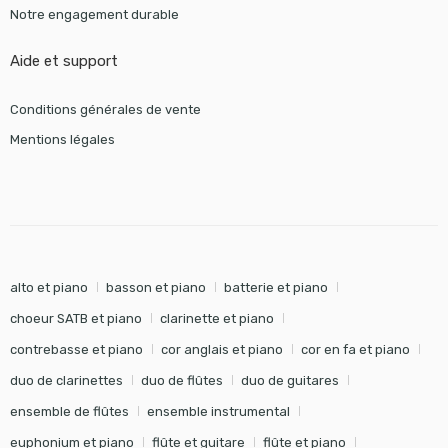
Notre engagement durable
Aide et support
Conditions générales de vente
Mentions légales
alto et piano
basson et piano
batterie et piano
choeur SATB et piano
clarinette et piano
contrebasse et piano
cor anglais et piano
cor en fa et piano
duo de clarinettes
duo de flûtes
duo de guitares
ensemble de flûtes
ensemble instrumental
euphonium et piano
flûte et guitare
flûte et piano