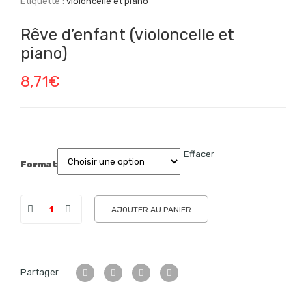
Étiquette :
violoncelle et piano
Rêve d’enfant (violoncelle et
piano)
8,71
€
Effacer
Format
AJOUTER AU PANIER
Partager