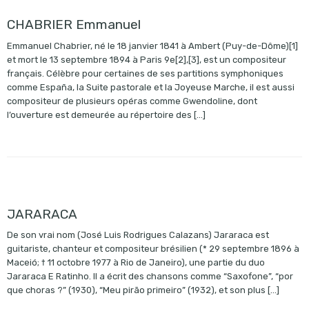
CHABRIER Emmanuel
Emmanuel Chabrier, né le 18 janvier 1841 à Ambert (Puy-de-Dôme)[1]
et mort le 13 septembre 1894 à Paris 9e[2],[3], est un compositeur
français. Célèbre pour certaines de ses partitions symphoniques
comme España, la Suite pastorale et la Joyeuse Marche, il est aussi
compositeur de plusieurs opéras comme Gwendoline, dont
l’ouverture est demeurée au répertoire des […]
JARARACA
De son vrai nom (José Luis Rodrigues Calazans) Jararaca est
guitariste, chanteur et compositeur brésilien (* 29 septembre 1896 à
Maceió; † 11 octobre 1977 à Rio de Janeiro), une partie du duo
Jararaca E Ratinho. Il a écrit des chansons comme “Saxofone”, “por
que choras ?” (1930), “Meu pirão primeiro” (1932), et son plus […]