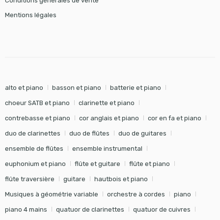
Conditions générales de vente
Mentions légales
alto et piano
basson et piano
batterie et piano
choeur SATB et piano
clarinette et piano
contrebasse et piano
cor anglais et piano
cor en fa et piano
duo de clarinettes
duo de flûtes
duo de guitares
ensemble de flûtes
ensemble instrumental
euphonium et piano
flûte et guitare
flûte et piano
flûte traversière
guitare
hautbois et piano
Musiques à géométrie variable
orchestre à cordes
piano
piano 4 mains
quatuor de clarinettes
quatuor de cuivres