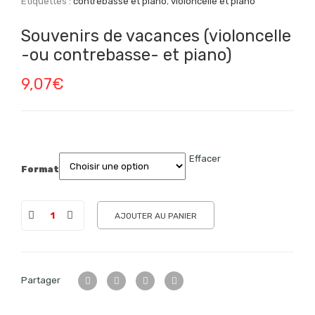
Étiquettes :
contrebasse et piano
,
violoncelle et piano
Souvenirs de vacances (violoncelle
-ou contrebasse- et piano)
9,07
€
Effacer
Format
AJOUTER AU PANIER
Partager