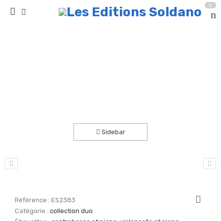
0
Souvenirs de vacances (violoncelle -ou
contrebasse- et piano)
Accueil
partitions
collection duo
Sidebar
Référence :
ES2383
Catégorie :
collection duo