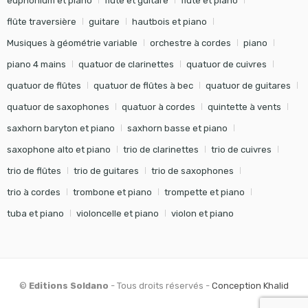
euphonium et piano
flûte et guitare
flûte et piano
flûte traversière
guitare
hautbois et piano
Musiques à géométrie variable
orchestre à cordes
piano
piano 4 mains
quatuor de clarinettes
quatuor de cuivres
quatuor de flûtes
quatuor de flûtes à bec
quatuor de guitares
quatuor de saxophones
quatuor à cordes
quintette à vents
saxhorn baryton et piano
saxhorn basse et piano
saxophone alto et piano
trio de clarinettes
trio de cuivres
trio de flûtes
trio de guitares
trio de saxophones
trio à cordes
trombone et piano
trompette et piano
tuba et piano
violoncelle et piano
violon et piano
©
Editions Soldano
- Tous droits réservés -
Conception Khalid