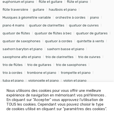
euphonium et piano
flûte et guitare
flûte et piano
flûte traversière
guitare
hautbois et piano
Musiques à géométrie variable
orchestre à cordes
piano
piano 4 mains
quatuor de clarinettes
quatuor de cuivres
quatuor de flûtes
quatuor de flûtes à bec
quatuor de guitares
quatuor de saxophones
quatuor à cordes
quintette à vents
saxhorn baryton et piano
saxhorn basse et piano
saxophone alto et piano
trio de clarinettes
trio de cuivres
trio de flûtes
trio de guitares
trio de saxophones
trio à cordes
trombone et piano
trompette et piano
tuba et piano
violoncelle et piano
violon et piano
Nous utilisons des cookies pour vous offrir une meilleure
expérience de navigation en mémorisant vos préférences .
En cliquant sur "Accepter" vous approuvez l'utilisation de
TOUS les cookies. Cependant vous pouvez choisir le type
©
Editions Soldano
- Tous droits réservés -
Conception Khalid
de cookies utilisé en cliquant sur "paramètres des cookies".