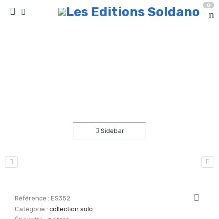
0
Pleine lune (guitare)
Accueil
partitions
collection solo
Sidebar
Référence :
ES352
Catégorie :
collection solo