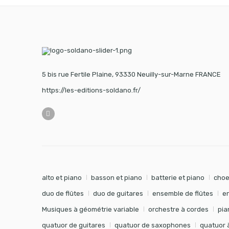
5 bis rue Fertile Plaine, 93330 Neuilly-sur-Marne FRANCE
https://les-editions-soldano.fr/
alto et piano
basson et piano
batterie et piano
choe
duo de flûtes
duo de guitares
ensemble de flûtes
e
Musiques à géométrie variable
orchestre à cordes
pia
quatuor de guitares
quatuor de saxophones
quatuor 