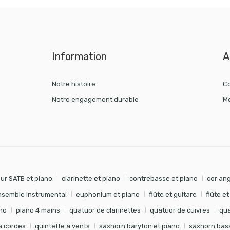
Information
A
Notre histoire
Co
Notre engagement durable
Me
ur SATB et piano
clarinette et piano
contrebasse et piano
cor ang
nsemble instrumental
euphonium et piano
flûte et guitare
flûte e
no
piano 4 mains
quatuor de clarinettes
quatuor de cuivres
qua
à cordes
quintette à vents
saxhorn baryton et piano
saxhorn bass