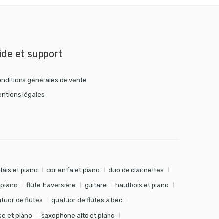
ide et support
nditions générales de vente
ntions légales
lais et piano
cor en fa et piano
duo de clarinettes
t piano
flûte traversière
guitare
hautbois et piano
tuor de flûtes
quatuor de flûtes à bec
e et piano
saxophone alto et piano