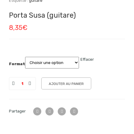
Étiquette :
guitare
Porta Susa (guitare)
8,35
€
Effacer
Format
AJOUTER AU PANIER
Partager