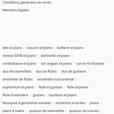
Conditions générales de vente
Mentions légales
alto et piano
basson et piano
batterie et piano
choeur SATB et piano
clarinette et piano
contrebasse et piano
cor anglais et piano
cor en fa et piano
duo de clarinettes
duo de flûtes
duo de guitares
ensemble de flûtes
ensemble instrumental
euphonium et piano
flûte et guitare
flûte et piano
flûte traversière
guitare
hautbois et piano
Musiques à géométrie variable
orchestre à cordes
piano
piano 4 mains
quatuor de clarinettes
quatuor de cuivres