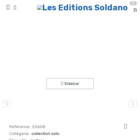
0
Porta Susa (guitare)
Accueil
partitions
collection solo
Sidebar
Référence :
ES608
Catégorie :
collection solo