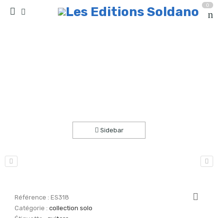
0
Patchworld (guitare)
Accueil
partitions
collection solo
Sidebar
Référence :
ES318
Catégorie :
collection solo