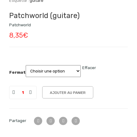
Étiquette :
guitare
Patchworld (guitare)
Patchworld
8,35
€
Effacer
Format
AJOUTER AU PANIER
Partager