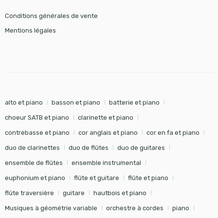
Conditions générales de vente
Mentions légales
alto et piano
basson et piano
batterie et piano
choeur SATB et piano
clarinette et piano
contrebasse et piano
cor anglais et piano
cor en fa et piano
duo de clarinettes
duo de flûtes
duo de guitares
ensemble de flûtes
ensemble instrumental
euphonium et piano
flûte et guitare
flûte et piano
flûte traversière
guitare
hautbois et piano
Musiques à géométrie variable
orchestre à cordes
piano