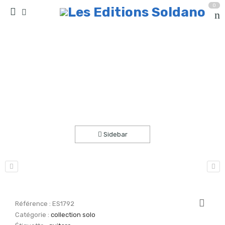
0
7 ritournelles (guitare)
Accueil
partitions
collection solo
Sidebar
Référence :
ES1792
Catégorie :
collection solo