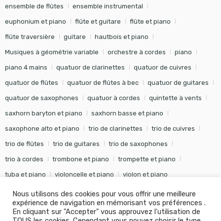
ensemble de flûtes
ensemble instrumental
euphonium et piano
flûte et guitare
flûte et piano
flûte traversière
guitare
hautbois et piano
Musiques à géométrie variable
orchestre à cordes
piano
piano 4 mains
quatuor de clarinettes
quatuor de cuivres
quatuor de flûtes
quatuor de flûtes à bec
quatuor de guitares
quatuor de saxophones
quatuor à cordes
quintette à vents
saxhorn baryton et piano
saxhorn basse et piano
saxophone alto et piano
trio de clarinettes
trio de cuivres
trio de flûtes
trio de guitares
trio de saxophones
trio à cordes
trombone et piano
trompette et piano
tuba et piano
violoncelle et piano
violon et piano
Nous utilisons des cookies pour vous offrir une meilleure
expérience de navigation en mémorisant vos préférences .
En cliquant sur "Accepter" vous approuvez l'utilisation de
TOUS les cookies. Cependant vous pouvez choisir le type