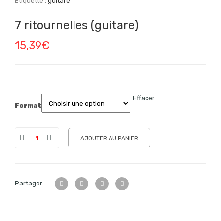
Étiquette :
guitare
7 ritournelles (guitare)
15,39
€
Effacer
Format
AJOUTER AU PANIER
Partager