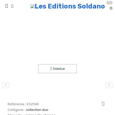
0
Rio de Janeiro (violoncelle et piano)
Accueil
partitions
collection duo
Sidebar
Référence :
ES2945
Catégorie :
collection duo