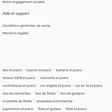
Notre engagement durable
Aide et support
Conditions générales de vente
Mentions légales
alto et piano
basson et piano
batterie et piano
choeur SATB et piano
clarinette et piano
contrebasse et piano
cor anglais et piano
cor en fa et piano
duo de clarinettes
duo de flûtes
duo de guitares
ensemble de flûtes
ensemble instrumental
euphonium et piano
flûte et guitare
flûte et piano