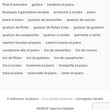
flûte traversière
guitare
hautbois et piano
Musiques à géométrie variable
orchestre à cordes
piano
piano 4 mains
quatuor de clarinettes
quatuor de cuivres
quatuor de flûtes
quatuor de flûtes à bec
quatuor de guitares
quatuor de saxophones
quatuor à cordes
quintette à vents
saxhorn baryton et piano
saxhorn basse et piano
saxophone alto et piano
trio de clarinettes
trio de cuivres
trio de flûtes
trio de guitares
trio de saxophones
trio à cordes
trombone et piano
trompette et piano
tuba et piano
violoncelle et piano
violon et piano
©
Editions Soldano
- Tous droits réservés -
Conception Khalid
KANOUF Agence Digitale