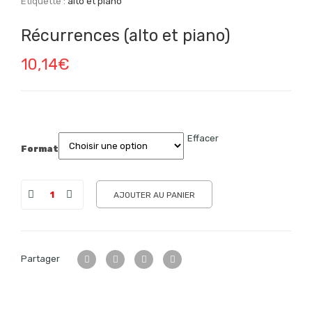
Étiquette :
alto et piano
Récurrences (alto et piano)
10,14
€
Effacer
Format
AJOUTER AU PANIER
Partager