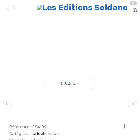
0
Récurrences (alto et piano)
Accueil
partitions
collection duo
Sidebar
Référence :
ES4109
Catégorie :
collection duo