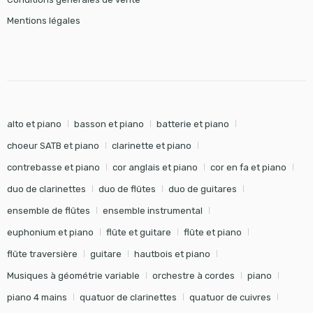
Mentions légales
alto et piano
basson et piano
batterie et piano
choeur SATB et piano
clarinette et piano
contrebasse et piano
cor anglais et piano
cor en fa et piano
duo de clarinettes
duo de flûtes
duo de guitares
ensemble de flûtes
ensemble instrumental
euphonium et piano
flûte et guitare
flûte et piano
flûte traversière
guitare
hautbois et piano
Musiques à géométrie variable
orchestre à cordes
piano
piano 4 mains
quatuor de clarinettes
quatuor de cuivres