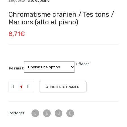
Étiquette :
alto et piano
Chromatisme cranien / Tes tons /
Marions (alto et piano)
8,71
€
Effacer
Format
AJOUTER AU PANIER
Partager