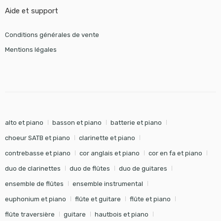
Aide et support
Conditions générales de vente
Mentions légales
alto et piano
basson et piano
batterie et piano
choeur SATB et piano
clarinette et piano
contrebasse et piano
cor anglais et piano
cor en fa et piano
duo de clarinettes
duo de flûtes
duo de guitares
ensemble de flûtes
ensemble instrumental
euphonium et piano
flûte et guitare
flûte et piano
flûte traversière
guitare
hautbois et piano