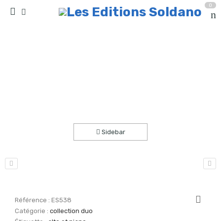
0
Chromatisme cranien / Tes tons / Marions (alto et
piano)
Accueil
partitions
collection duo
Sidebar
Référence :
ES538
Catégorie :
collection duo