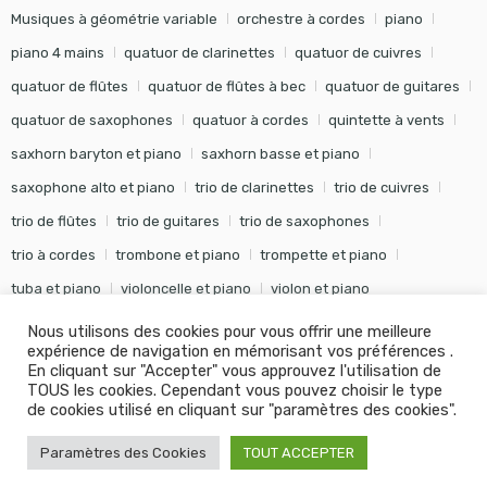
Musiques à géométrie variable
orchestre à cordes
piano
piano 4 mains
quatuor de clarinettes
quatuor de cuivres
quatuor de flûtes
quatuor de flûtes à bec
quatuor de guitares
quatuor de saxophones
quatuor à cordes
quintette à vents
saxhorn baryton et piano
saxhorn basse et piano
saxophone alto et piano
trio de clarinettes
trio de cuivres
trio de flûtes
trio de guitares
trio de saxophones
trio à cordes
trombone et piano
trompette et piano
tuba et piano
violoncelle et piano
violon et piano
Nous utilisons des cookies pour vous offrir une meilleure
expérience de navigation en mémorisant vos préférences .
En cliquant sur "Accepter" vous approuvez l'utilisation de
TOUS les cookies. Cependant vous pouvez choisir le type
©
Editions Soldano
- Tous droits réservés -
Conception Khalid
de cookies utilisé en cliquant sur "paramètres des cookies".
KANOUF Agence Digitale
Paramètres des Cookies
TOUT ACCEPTER