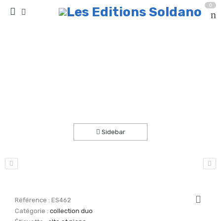
0
Soir de lune (alto et piano)
Accueil
partitions
collection duo
Sidebar
Référence :
ES462
Catégorie :
collection duo