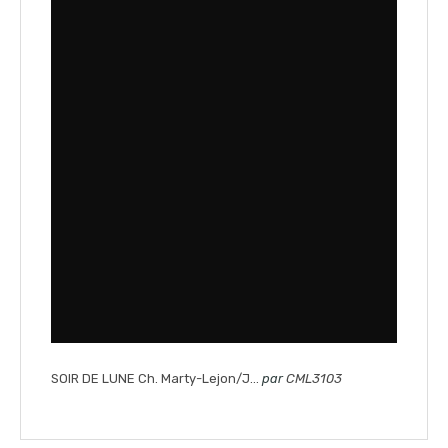
SOIR DE LUNE Ch. Marty-Lejon/J…
par
CML3103