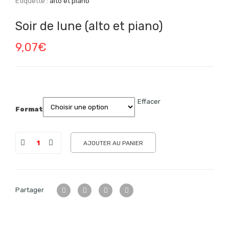
Étiquette :
alto et piano
Soir de lune (alto et piano)
9,07
€
Effacer
Format
AJOUTER AU PANIER
Partager