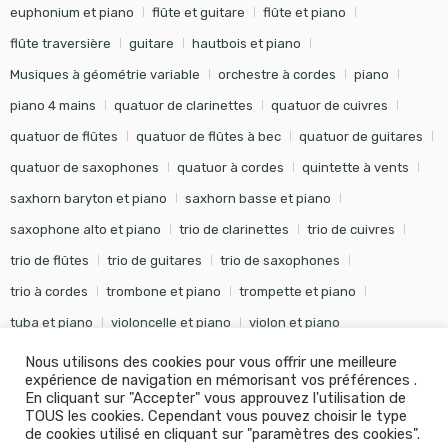
euphonium et piano
flûte et guitare
flûte et piano
flûte traversière
guitare
hautbois et piano
Musiques à géométrie variable
orchestre à cordes
piano
piano 4 mains
quatuor de clarinettes
quatuor de cuivres
quatuor de flûtes
quatuor de flûtes à bec
quatuor de guitares
quatuor de saxophones
quatuor à cordes
quintette à vents
saxhorn baryton et piano
saxhorn basse et piano
saxophone alto et piano
trio de clarinettes
trio de cuivres
trio de flûtes
trio de guitares
trio de saxophones
trio à cordes
trombone et piano
trompette et piano
tuba et piano
violoncelle et piano
violon et piano
Nous utilisons des cookies pour vous offrir une meilleure
expérience de navigation en mémorisant vos préférences .
En cliquant sur "Accepter" vous approuvez l'utilisation de
TOUS les cookies. Cependant vous pouvez choisir le type
©
Editions Soldano
- Tous droits réservés -
Conception Khalid
de cookies utilisé en cliquant sur "paramètres des cookies".