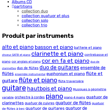
Albums CD
partitions
collection duo
collection quatuor et plus
collection solo
collection trio
Produit par instruments
alto et piano
basson et piano
batterie et piano
clarinette et piano
contrebasse et
choeur SATB et piano
cor en fa et piano
piano
cor anglais et piano
duo de
duo de guitares
ensemble de
duo de flûtes
clarinettes
flûte et
flûtes
euphonium et piano
ensemble instrumental
flûte et piano
guitare
flûte traversière
guitare
hautbois et piano
Musiques à géométrie
piano
quatuor de
orchestre à cordes
piano 4 mains
variable
clarinettes
quatuor de flûtes
quatuor de cuivres
quatuor
quatuor de
quatuor de guitares
de flûtes à bec