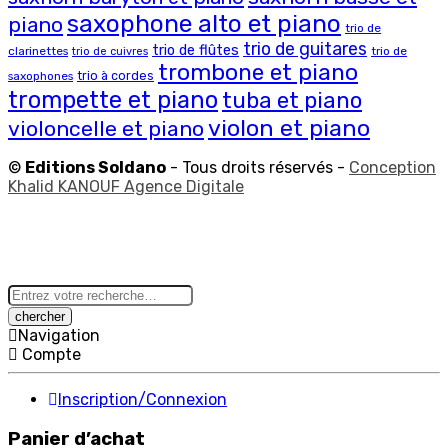
saxophone alto et piano
piano
trio de
trio de guitares
trio de flûtes
clarinettes
trio de
trio de cuivres
trombone et piano
trio à cordes
saxophones
trompette et piano
tuba et piano
violon et piano
violoncelle et piano
©
Editions Soldano
- Tous droits réservés -
Conception
Khalid KANOUF Agence Digitale
Search
here
Navigation
Compte
Inscription/Connexion
Panier d’achat