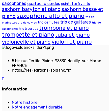
saxophones
quatuor à cordes
quintette à vents
saxhorn basse et
saxhorn baryton et piano
saxophone alto et piano
piano
trio de
trio de guitares
trio de flûtes
clarinettes
trio de
trio de cuivres
trombone et piano
trio à cordes
saxophones
trompette et piano
tuba et piano
violon et piano
violoncelle et piano
5 bis rue Fertile Plaine, 93330 Neuilly-sur-Marne
FRANCE
https://les-editions-soldano.fr/
Information
Notre histoire
Notre engagement durable