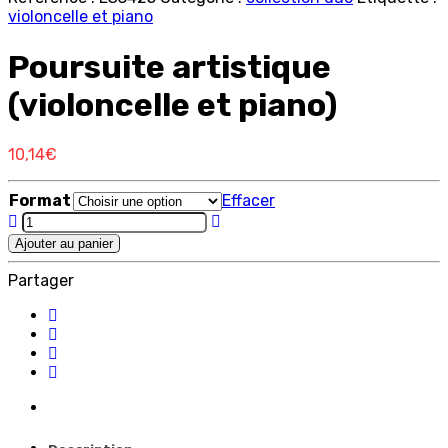
violoncelle et piano
Poursuite artistique
(violoncelle et piano)
10,14
€
Format
Effacer
Poursuite
artistique
Ajouter au panier
(violoncelle
et
Partager
piano)
quantity