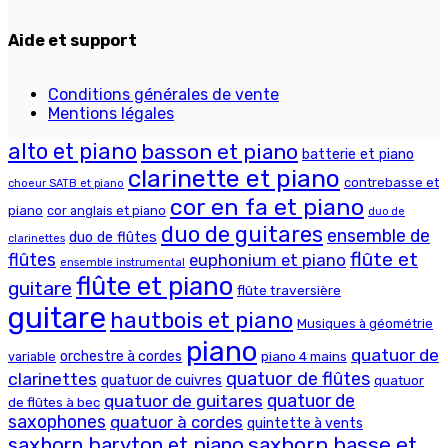
Aide et support
Conditions générales de vente
Mentions légales
alto et piano
basson et piano
batterie et piano
clarinette et piano
contrebasse et
choeur SATB et piano
cor en fa et piano
piano
cor anglais et piano
duo de
duo de guitares
ensemble de
duo de flûtes
clarinettes
flûte et
flûtes
euphonium et piano
ensemble instrumental
flûte et piano
guitare
flûte traversière
guitare
hautbois et piano
Musiques à géométrie
piano
quatuor de
orchestre à cordes
piano 4 mains
variable
clarinettes
quatuor de flûtes
quatuor de cuivres
quatuor
quatuor de
quatuor de guitares
de flûtes à bec
saxophones
quatuor à cordes
quintette à vents
saxhorn basse et
saxhorn baryton et piano