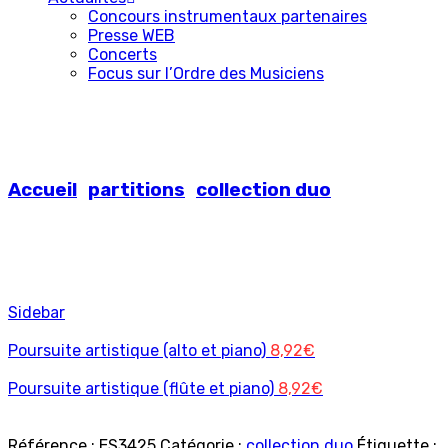
Concours instrumentaux partenaires
Presse WEB
Concerts
Focus sur l’Ordre des Musiciens
Poursuite artistique (violoncelle et
piano)
Accueil
partitions
collection duo
Sidebar
Poursuite artistique (alto et piano)
8,92
€
Poursuite artistique (flûte et piano)
8,92
€
Référence :
ES3425
Catégorie :
collection duo
Étiquette :