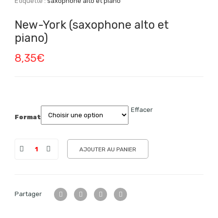
Étiquette :
saxophone alto et piano
New-York (saxophone alto et
piano)
8,35
€
Effacer
Format
AJOUTER AU PANIER
Partager