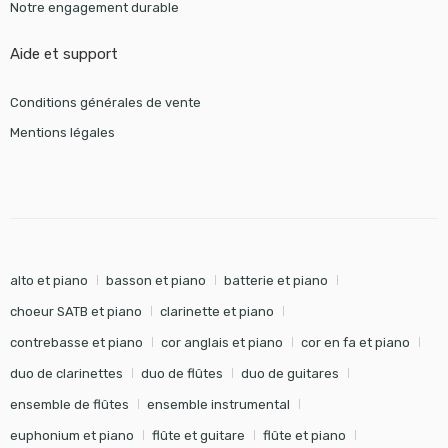
Notre engagement durable
Aide et support
Conditions générales de vente
Mentions légales
alto et piano
basson et piano
batterie et piano
choeur SATB et piano
clarinette et piano
contrebasse et piano
cor anglais et piano
cor en fa et piano
duo de clarinettes
duo de flûtes
duo de guitares
ensemble de flûtes
ensemble instrumental
euphonium et piano
flûte et guitare
flûte et piano