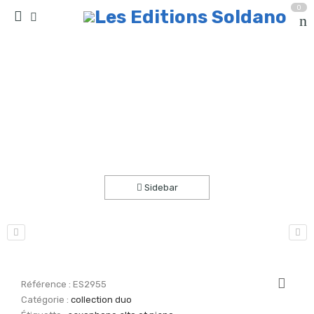
0
New-York (saxophone alto et piano)
Accueil
partitions
collection duo
Sidebar
Référence :
ES2955
Catégorie :
collection duo