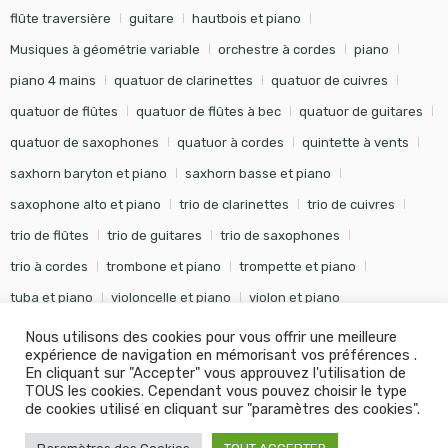
flûte traversière
guitare
hautbois et piano
Musiques à géométrie variable
orchestre à cordes
piano
piano 4 mains
quatuor de clarinettes
quatuor de cuivres
quatuor de flûtes
quatuor de flûtes à bec
quatuor de guitares
quatuor de saxophones
quatuor à cordes
quintette à vents
saxhorn baryton et piano
saxhorn basse et piano
saxophone alto et piano
trio de clarinettes
trio de cuivres
trio de flûtes
trio de guitares
trio de saxophones
trio à cordes
trombone et piano
trompette et piano
tuba et piano
violoncelle et piano
violon et piano
Nous utilisons des cookies pour vous offrir une meilleure
expérience de navigation en mémorisant vos préférences .
En cliquant sur "Accepter" vous approuvez l'utilisation de
TOUS les cookies. Cependant vous pouvez choisir le type
©
Editions Soldano
- Tous droits réservés -
Conception Khalid
de cookies utilisé en cliquant sur "paramètres des cookies".
KANOUF Agence Digitale