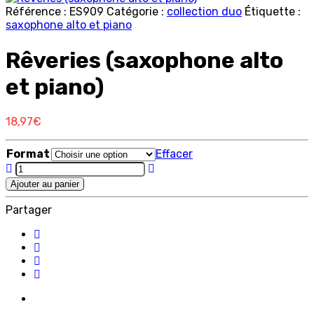
Référence :
ES909
Catégorie :
collection duo
Étiquette :
saxophone alto et piano
Rêveries (saxophone alto
et piano)
18,97
€
Format
Effacer
Rêveries
(saxophone
Ajouter au panier
alto
et
Partager
piano)
quantity