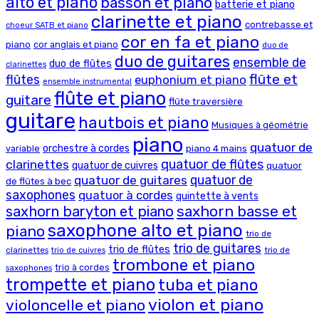
alto et piano
basson et piano
batterie et piano
clarinette et piano
contrebasse et
choeur SATB et piano
cor en fa et piano
piano
cor anglais et piano
duo de
duo de guitares
ensemble de
duo de flûtes
clarinettes
flûte et
flûtes
euphonium et piano
ensemble instrumental
flûte et piano
guitare
flûte traversière
guitare
hautbois et piano
Musiques à géométrie
piano
quatuor de
orchestre à cordes
piano 4 mains
variable
clarinettes
quatuor de flûtes
quatuor de cuivres
quatuor
quatuor de
quatuor de guitares
de flûtes à bec
saxophones
quatuor à cordes
quintette à vents
saxhorn basse et
saxhorn baryton et piano
saxophone alto et piano
piano
trio de
trio de guitares
trio de flûtes
clarinettes
trio de
trio de cuivres
trombone et piano
trio à cordes
saxophones
trompette et piano
tuba et piano
violon et piano
violoncelle et piano