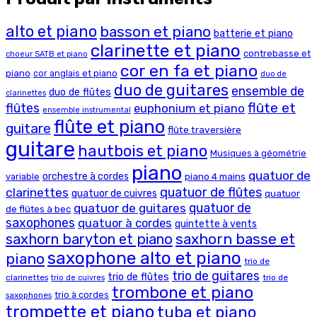
alto et piano
basson et piano
batterie et piano
clarinette et piano
contrebasse et
choeur SATB et piano
cor en fa et piano
piano
cor anglais et piano
duo de
duo de guitares
ensemble de
duo de flûtes
clarinettes
flûte et
flûtes
euphonium et piano
ensemble instrumental
flûte et piano
guitare
flûte traversière
guitare
hautbois et piano
Musiques à géométrie
piano
quatuor de
orchestre à cordes
piano 4 mains
variable
clarinettes
quatuor de flûtes
quatuor de cuivres
quatuor
quatuor de
quatuor de guitares
de flûtes à bec
saxophones
quatuor à cordes
quintette à vents
saxhorn basse et
saxhorn baryton et piano
saxophone alto et piano
piano
trio de
trio de guitares
trio de flûtes
clarinettes
trio de
trio de cuivres
trombone et piano
trio à cordes
saxophones
trompette et piano
tuba et piano