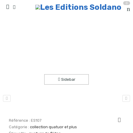
0
Le coffre à jouets (quatuor de flûtes)
Accueil
partitions
collection quatuor et plus
Sidebar
Référence :
ES107
Catégorie :
collection quatuor et plus