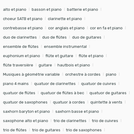
alto et piano
basson et piano
batterie et piano
choeur SATB et piano
clarinette et piano
contrebasse et piano
cor anglais et piano
cor en fa et piano
duo de clarinettes
duo de flûtes
duo de guitares
ensemble de flûtes
ensemble instrumental
euphonium et piano
flûte et guitare
flûte et piano
flûte traversière
guitare
hautbois et piano
Musiques à géométrie variable
orchestre à cordes
piano
piano 4 mains
quatuor de clarinettes
quatuor de cuivres
quatuor de flûtes
quatuor de flûtes à bec
quatuor de guitares
quatuor de saxophones
quatuor à cordes
quintette à vents
saxhorn baryton et piano
saxhorn basse et piano
saxophone alto et piano
trio de clarinettes
trio de cuivres
trio de flûtes
trio de guitares
trio de saxophones