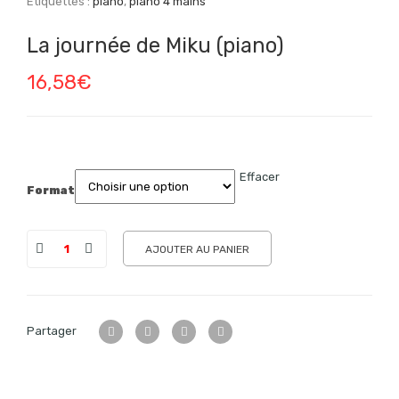
Étiquettes :
piano
,
piano 4 mains
La journée de Miku (piano)
16,58
€
Effacer
Format
AJOUTER AU PANIER
Partager