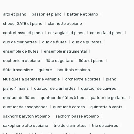
alto et piano
basson et piano
batterie et piano
choeur SATB et piano
clarinette et piano
contrebasse et piano
cor anglais et piano
cor en fa et piano
duo de clarinettes
duo de flûtes
duo de guitares
ensemble de flûtes
ensemble instrumental
euphonium et piano
flûte et guitare
flûte et piano
flûte traversière
guitare
hautbois et piano
Musiques à géométrie variable
orchestre à cordes
piano
piano 4 mains
quatuor de clarinettes
quatuor de cuivres
quatuor de flûtes
quatuor de flûtes à bec
quatuor de guitares
quatuor de saxophones
quatuor à cordes
quintette à vents
saxhorn baryton et piano
saxhorn basse et piano
saxophone alto et piano
trio de clarinettes
trio de cuivres