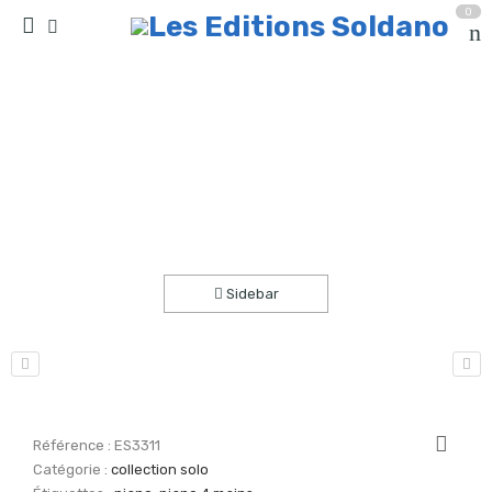
0
La journée de Miku (piano)
Accueil
partitions
collection solo
Sidebar
Référence :
ES3311
Catégorie :
collection solo