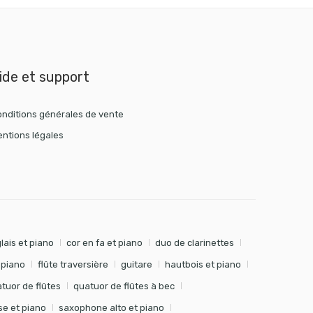
ide et support
nditions générales de vente
ntions légales
lais et piano
cor en fa et piano
duo de clarinettes
t piano
flûte traversière
guitare
hautbois et piano
tuor de flûtes
quatuor de flûtes à bec
e et piano
saxophone alto et piano