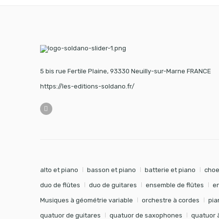
5 bis rue Fertile Plaine, 93330 Neuilly-sur-Marne FRANCE
https://les-editions-soldano.fr/
alto et piano
basson et piano
batterie et piano
choe
duo de flûtes
duo de guitares
ensemble de flûtes
e
Musiques à géométrie variable
orchestre à cordes
pia
quatuor de guitares
quatuor de saxophones
quatuor 