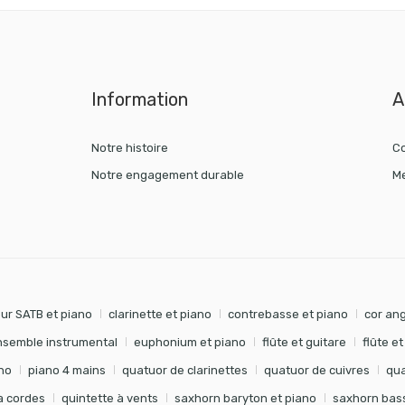
Information
A
Notre histoire
Co
Notre engagement durable
Me
ur SATB et piano
clarinette et piano
contrebasse et piano
cor ang
nsemble instrumental
euphonium et piano
flûte et guitare
flûte e
no
piano 4 mains
quatuor de clarinettes
quatuor de cuivres
qua
à cordes
quintette à vents
saxhorn baryton et piano
saxhorn bass