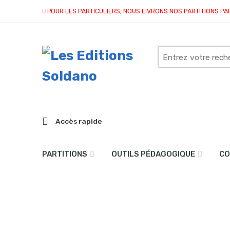
POUR LES PARTICULIERS, NOUS LIVRONS NOS PARTITIONS PA
Search
here
Accès rapide
PARTITIONS
OUTILS PÉDAGOGIQUE
CO
Funny rag blues (piano)
Accueil
partitions
collection solo