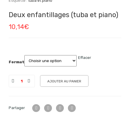
Étiquette :
tuba et piano
Deux enfantillages (tuba et piano)
10,14
€
Effacer
Format
AJOUTER AU PANIER
Partager