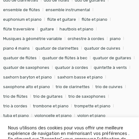
duo de clarinettes
duo de flûtes
duo de guitares
ensemble de flûtes
ensemble instrumental
euphonium et piano
flûte et guitare
flûte et piano
flûte traversière
guitare
hautbois et piano
Musiques à géométrie variable
orchestre à cordes
piano
piano 4 mains
quatuor de clarinettes
quatuor de cuivres
quatuor de flûtes
quatuor de flûtes à bec
quatuor de guitares
quatuor de saxophones
quatuor à cordes
quintette à vents
saxhorn baryton et piano
saxhorn basse et piano
saxophone alto et piano
trio de clarinettes
trio de cuivres
trio de flûtes
trio de guitares
trio de saxophones
trio à cordes
trombone et piano
trompette et piano
tuba et piano
violoncelle et piano
violon et piano
Nous utilisons des cookies pour vous offrir une meilleure
expérience de navigation en mémorisant vos préférences .