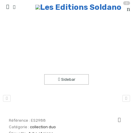
0
Deux enfantillages (tuba et piano)
Accueil
partitions
collection duo
Sidebar
Référence :
ES2988
Catégorie :
collection duo