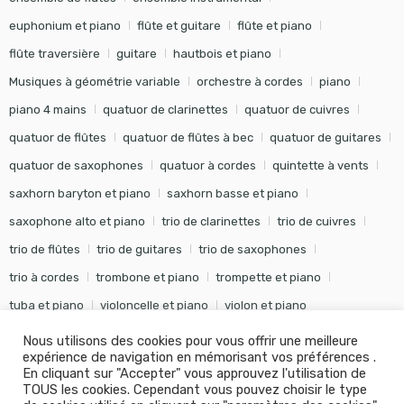
euphonium et piano
flûte et guitare
flûte et piano
flûte traversière
guitare
hautbois et piano
Musiques à géométrie variable
orchestre à cordes
piano
piano 4 mains
quatuor de clarinettes
quatuor de cuivres
quatuor de flûtes
quatuor de flûtes à bec
quatuor de guitares
quatuor de saxophones
quatuor à cordes
quintette à vents
saxhorn baryton et piano
saxhorn basse et piano
saxophone alto et piano
trio de clarinettes
trio de cuivres
trio de flûtes
trio de guitares
trio de saxophones
trio à cordes
trombone et piano
trompette et piano
tuba et piano
violoncelle et piano
violon et piano
Nous utilisons des cookies pour vous offrir une meilleure
expérience de navigation en mémorisant vos préférences .
En cliquant sur "Accepter" vous approuvez l'utilisation de
TOUS les cookies. Cependant vous pouvez choisir le type
©
Editions Soldano
- Tous droits réservés -
Conception Khalid