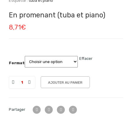
Étiquette :
tuba et piano
En promenant (tuba et piano)
8,71
€
Effacer
Format
AJOUTER AU PANIER
Partager