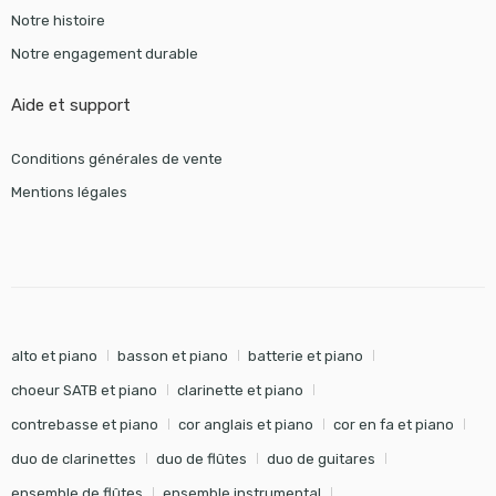
Notre histoire
Notre engagement durable
Aide et support
Conditions générales de vente
Mentions légales
alto et piano
basson et piano
batterie et piano
choeur SATB et piano
clarinette et piano
contrebasse et piano
cor anglais et piano
cor en fa et piano
duo de clarinettes
duo de flûtes
duo de guitares
ensemble de flûtes
ensemble instrumental