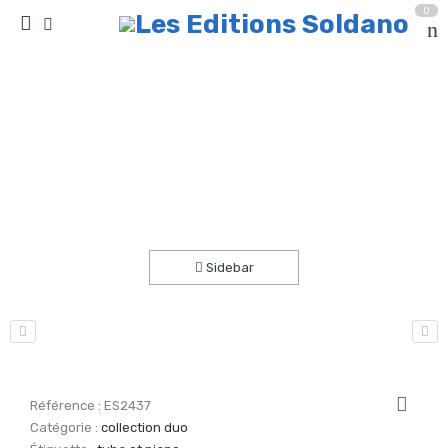
0
En promenant (tuba et piano)
Accueil
partitions
collection duo
Sidebar
Référence :
ES2437
Catégorie :
collection duo