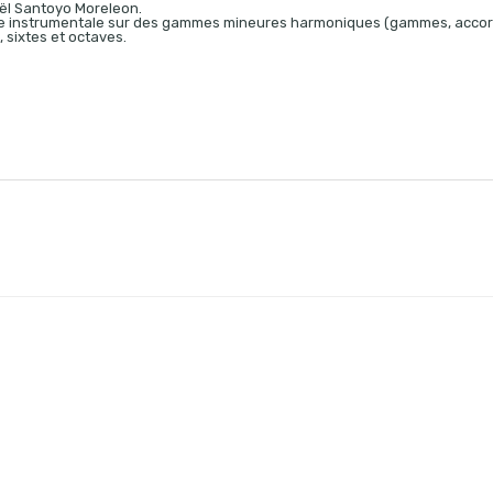
aël Santoyo Moreleon.
ue instrumentale sur des gammes mineures harmoniques (gammes, acco
 sixtes et octaves.