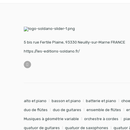
5 bis rue Fertile Plaine, 93330 Neuilly-sur-Marne FRANCE
https://les-editions-soldano.fr/
alto et piano
basson et piano
batterie et piano
choe
duo de flûtes
duo de guitares
ensemble de flûtes
e
Musiques à géométrie variable
orchestre à cordes
pia
quatuor de guitares
quatuor de saxophones
quatuor 