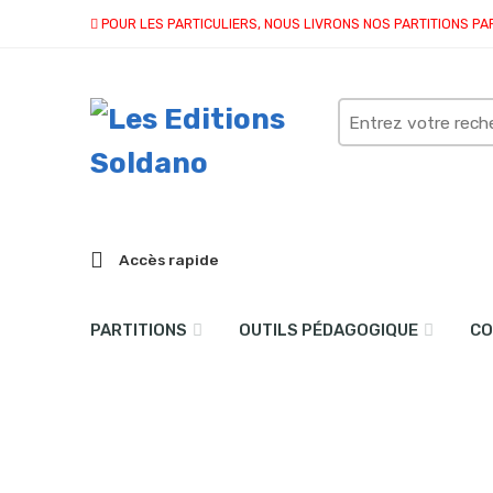
POUR LES PARTICULIERS, NOUS LIVRONS NOS PARTITIONS PA
Search
here
Accès rapide
PARTITIONS
OUTILS PÉDAGOGIQUE
CO
Cahier d’exercices -Volu
Accueil
partitions
collection solo