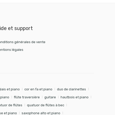
ide et support
nditions générales de vente
ntions légales
lais et piano
cor en fa et piano
duo de clarinettes
t piano
flûte traversière
guitare
hautbois et piano
tuor de flûtes
quatuor de flûtes à bec
e et piano
saxophone alto et piano