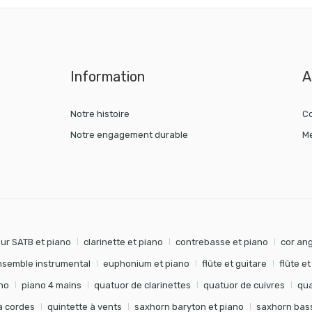
Information
A
Notre histoire
Co
Notre engagement durable
Me
ur SATB et piano
clarinette et piano
contrebasse et piano
cor ang
nsemble instrumental
euphonium et piano
flûte et guitare
flûte e
no
piano 4 mains
quatuor de clarinettes
quatuor de cuivres
qua
à cordes
quintette à vents
saxhorn baryton et piano
saxhorn bass