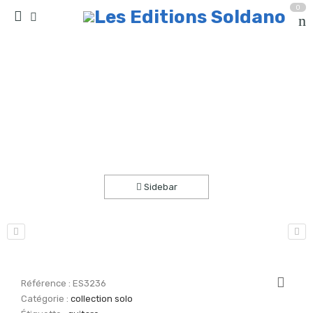
0
A rythm’n’ blues with a spanish touch (guitare)
Accueil
partitions
collection solo
Sidebar
Référence :
ES3236
Catégorie :
collection solo