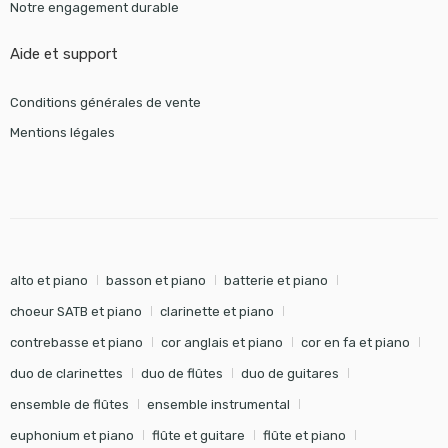
Notre engagement durable
Aide et support
Conditions générales de vente
Mentions légales
alto et piano
basson et piano
batterie et piano
choeur SATB et piano
clarinette et piano
contrebasse et piano
cor anglais et piano
cor en fa et piano
duo de clarinettes
duo de flûtes
duo de guitares
ensemble de flûtes
ensemble instrumental
euphonium et piano
flûte et guitare
flûte et piano