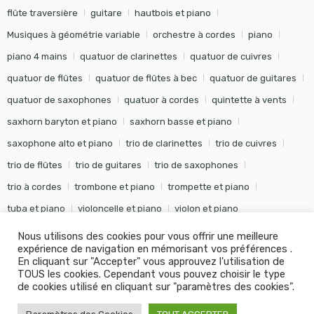
flûte traversière
guitare
hautbois et piano
Musiques à géométrie variable
orchestre à cordes
piano
piano 4 mains
quatuor de clarinettes
quatuor de cuivres
quatuor de flûtes
quatuor de flûtes à bec
quatuor de guitares
quatuor de saxophones
quatuor à cordes
quintette à vents
saxhorn baryton et piano
saxhorn basse et piano
saxophone alto et piano
trio de clarinettes
trio de cuivres
trio de flûtes
trio de guitares
trio de saxophones
trio à cordes
trombone et piano
trompette et piano
tuba et piano
violoncelle et piano
violon et piano
Nous utilisons des cookies pour vous offrir une meilleure
expérience de navigation en mémorisant vos préférences .
En cliquant sur "Accepter" vous approuvez l'utilisation de
TOUS les cookies. Cependant vous pouvez choisir le type
©
Editions Soldano
- Tous droits réservés -
Conception Khalid
de cookies utilisé en cliquant sur "paramètres des cookies".
KANOUF Agence Digitale