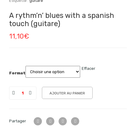
Étiquette :
guitare
A rythm’n’ blues with a spanish
touch (guitare)
11,10
€
Effacer
Format
AJOUTER AU PANIER
Partager