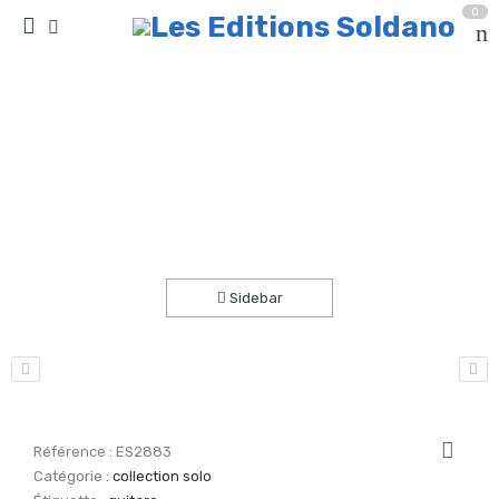
0
Voladora (guitare)
Accueil
partitions
collection solo
Sidebar
Référence :
ES2883
Catégorie :
collection solo