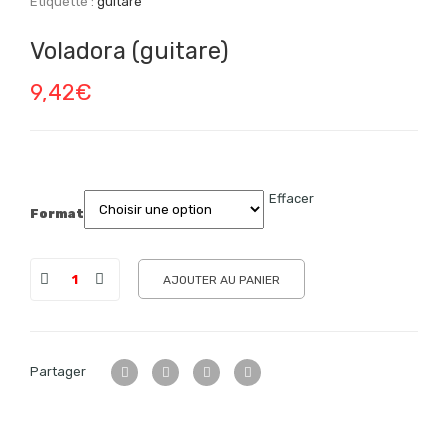
Étiquette :
guitare
Voladora (guitare)
9,42
€
Effacer
Format
AJOUTER AU PANIER
Partager