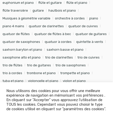
euphonium et piano
flûte et guitare
flûte et piano
flûte traversière
guitare
hautbois et piano
Musiques à géométrie variable
orchestre à cordes
piano
piano 4 mains
quatuor de clarinettes
quatuor de cuivres
quatuor de flûtes
quatuor de flûtes à bec
quatuor de guitares
quatuor de saxophones
quatuor à cordes
quintette à vents
saxhorn baryton et piano
saxhorn basse et piano
saxophone alto et piano
trio de clarinettes
trio de cuivres
trio de flûtes
trio de guitares
trio de saxophones
trio à cordes
trombone et piano
trompette et piano
tuba et piano
violoncelle et piano
violon et piano
Nous utilisons des cookies pour vous offrir une meilleure
expérience de navigation en mémorisant vos préférences .
En cliquant sur "Accepter" vous approuvez l'utilisation de
TOUS les cookies. Cependant vous pouvez choisir le type
©
Editions Soldano
- Tous droits réservés -
Conception Khalid
de cookies utilisé en cliquant sur "paramètres des cookies".