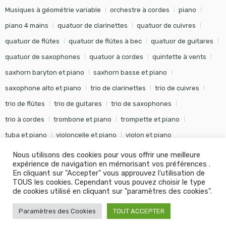
Musiques à géométrie variable
orchestre à cordes
piano
piano 4 mains
quatuor de clarinettes
quatuor de cuivres
quatuor de flûtes
quatuor de flûtes à bec
quatuor de guitares
quatuor de saxophones
quatuor à cordes
quintette à vents
saxhorn baryton et piano
saxhorn basse et piano
saxophone alto et piano
trio de clarinettes
trio de cuivres
trio de flûtes
trio de guitares
trio de saxophones
trio à cordes
trombone et piano
trompette et piano
tuba et piano
violoncelle et piano
violon et piano
Nous utilisons des cookies pour vous offrir une meilleure
expérience de navigation en mémorisant vos préférences .
En cliquant sur "Accepter" vous approuvez l'utilisation de
TOUS les cookies. Cependant vous pouvez choisir le type
©
Editions Soldano
- Tous droits réservés -
Conception Khalid
de cookies utilisé en cliquant sur "paramètres des cookies".
KANOUF Agence Digitale
Paramètres des Cookies
TOUT ACCEPTER