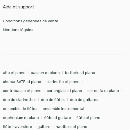
Aide et support
Conditions générales de vente
Mentions légales
alto et piano
basson et piano
batterie et piano
choeur SATB et piano
clarinette et piano
contrebasse et piano
cor anglais et piano
cor en fa et piano
duo de clarinettes
duo de flûtes
duo de guitares
ensemble de flûtes
ensemble instrumental
euphonium et piano
flûte et guitare
flûte et piano
flûte traversière
guitare
hautbois et piano