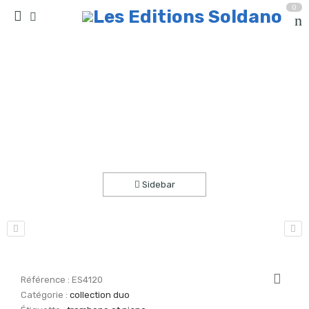
0
Valse sentimentale (trombone et piano)
Accueil
partitions
collection duo
Sidebar
Référence :
ES4120
Catégorie :
collection duo