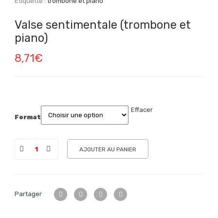
Étiquette :
trombone et piano
Valse sentimentale (trombone et
piano)
8,71
€
Effacer
Format
AJOUTER AU PANIER
Partager