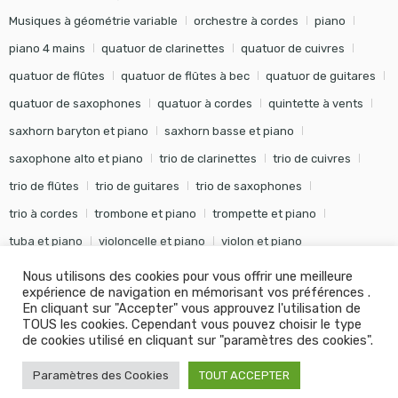
Musiques à géométrie variable
orchestre à cordes
piano
piano 4 mains
quatuor de clarinettes
quatuor de cuivres
quatuor de flûtes
quatuor de flûtes à bec
quatuor de guitares
quatuor de saxophones
quatuor à cordes
quintette à vents
saxhorn baryton et piano
saxhorn basse et piano
saxophone alto et piano
trio de clarinettes
trio de cuivres
trio de flûtes
trio de guitares
trio de saxophones
trio à cordes
trombone et piano
trompette et piano
tuba et piano
violoncelle et piano
violon et piano
Nous utilisons des cookies pour vous offrir une meilleure
expérience de navigation en mémorisant vos préférences .
En cliquant sur "Accepter" vous approuvez l'utilisation de
TOUS les cookies. Cependant vous pouvez choisir le type
©
Editions Soldano
- Tous droits réservés -
Conception Khalid
de cookies utilisé en cliquant sur "paramètres des cookies".
KANOUF Agence Digitale
Paramètres des Cookies
TOUT ACCEPTER