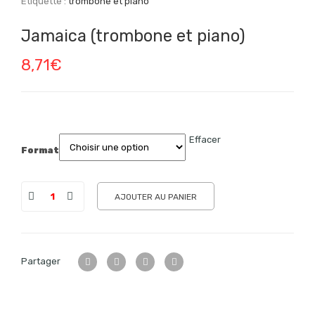
Étiquette :
trombone et piano
Jamaica (trombone et piano)
8,71
€
Effacer
Format
AJOUTER AU PANIER
Partager