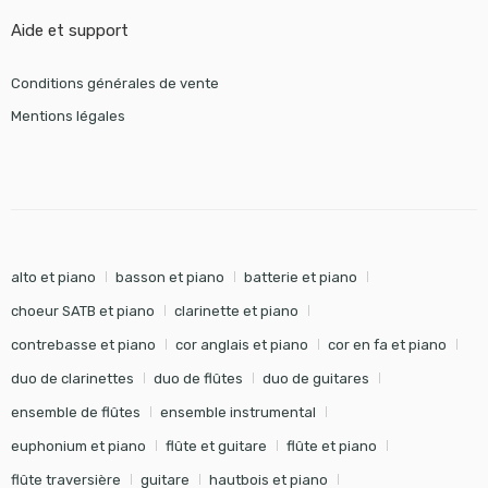
Aide et support
Conditions générales de vente
Mentions légales
alto et piano
basson et piano
batterie et piano
choeur SATB et piano
clarinette et piano
contrebasse et piano
cor anglais et piano
cor en fa et piano
duo de clarinettes
duo de flûtes
duo de guitares
ensemble de flûtes
ensemble instrumental
euphonium et piano
flûte et guitare
flûte et piano
flûte traversière
guitare
hautbois et piano