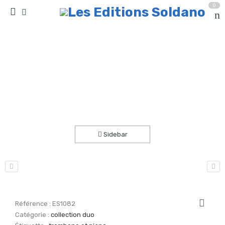
0
Jamaica (trombone et piano)
Accueil
partitions
collection duo
Sidebar
Référence :
ES1082
Catégorie :
collection duo