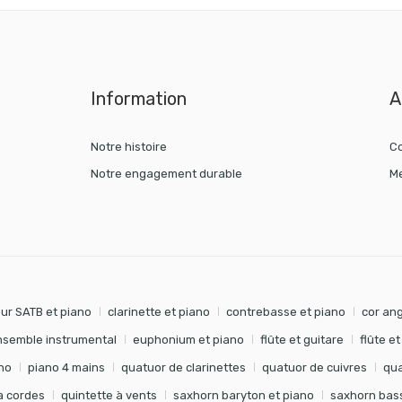
Information
A
Notre histoire
Co
Notre engagement durable
Me
ur SATB et piano
clarinette et piano
contrebasse et piano
cor ang
nsemble instrumental
euphonium et piano
flûte et guitare
flûte e
no
piano 4 mains
quatuor de clarinettes
quatuor de cuivres
qua
à cordes
quintette à vents
saxhorn baryton et piano
saxhorn bass