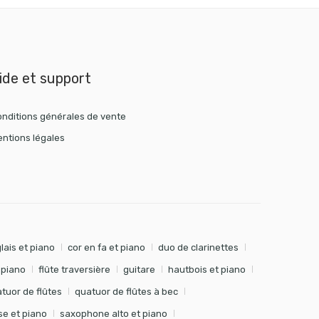
ide et support
nditions générales de vente
ntions légales
lais et piano
cor en fa et piano
duo de clarinettes
t piano
flûte traversière
guitare
hautbois et piano
tuor de flûtes
quatuor de flûtes à bec
e et piano
saxophone alto et piano