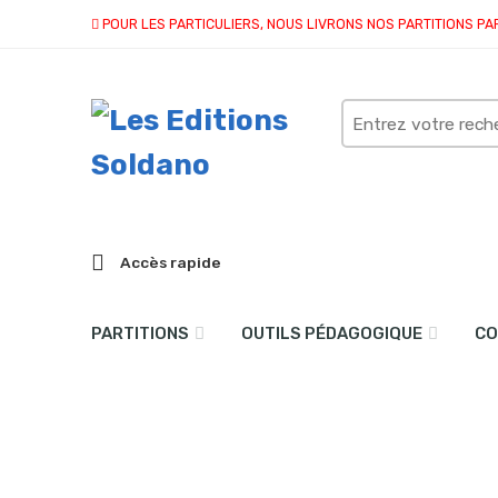
POUR LES PARTICULIERS, NOUS LIVRONS NOS PARTITIONS PA
Search
here
Accès rapide
PARTITIONS
OUTILS PÉDAGOGIQUE
CO
Une petite douceur (trom
Accueil
partitions
collection duo