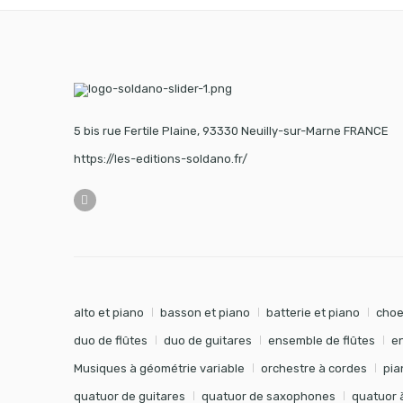
5 bis rue Fertile Plaine, 93330 Neuilly-sur-Marne FRANCE
https://les-editions-soldano.fr/
alto et piano
basson et piano
batterie et piano
choe
duo de flûtes
duo de guitares
ensemble de flûtes
e
Musiques à géométrie variable
orchestre à cordes
pia
quatuor de guitares
quatuor de saxophones
quatuor 