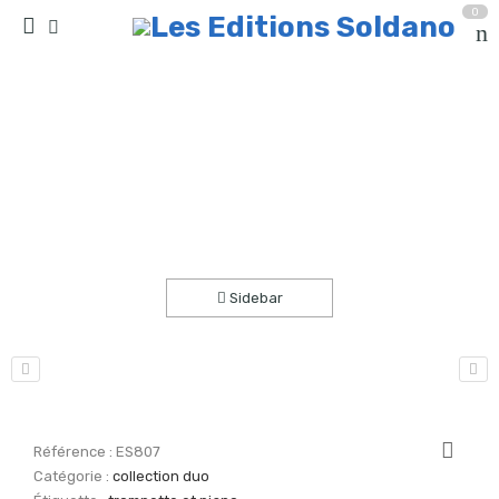
0
Méditation (trompette et piano)
Accueil
partitions
collection duo
Sidebar
Référence :
ES807
Catégorie :
collection duo