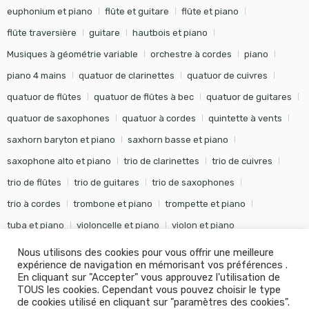
euphonium et piano
flûte et guitare
flûte et piano
flûte traversière
guitare
hautbois et piano
Musiques à géométrie variable
orchestre à cordes
piano
piano 4 mains
quatuor de clarinettes
quatuor de cuivres
quatuor de flûtes
quatuor de flûtes à bec
quatuor de guitares
quatuor de saxophones
quatuor à cordes
quintette à vents
saxhorn baryton et piano
saxhorn basse et piano
saxophone alto et piano
trio de clarinettes
trio de cuivres
trio de flûtes
trio de guitares
trio de saxophones
trio à cordes
trombone et piano
trompette et piano
tuba et piano
violoncelle et piano
violon et piano
Nous utilisons des cookies pour vous offrir une meilleure
expérience de navigation en mémorisant vos préférences .
En cliquant sur "Accepter" vous approuvez l'utilisation de
TOUS les cookies. Cependant vous pouvez choisir le type
©
Editions Soldano
- Tous droits réservés -
Conception Khalid
de cookies utilisé en cliquant sur "paramètres des cookies".