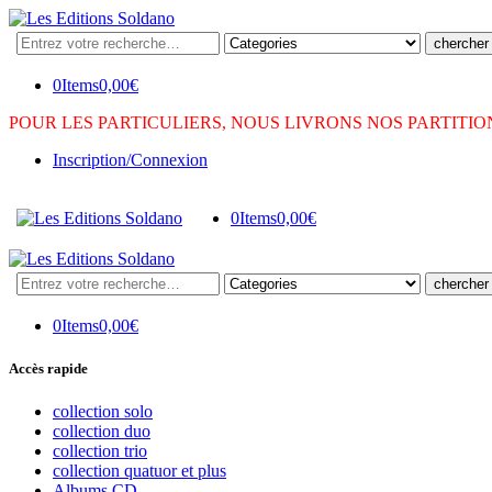
Search
here
0
Items
0,00
€
POUR LES PARTICULIERS, NOUS LIVRONS NOS PARTITI
Inscription/Connexion
0
Items
0,00
€
Search
here
0
Items
0,00
€
Accès rapide
collection solo
collection duo
collection trio
collection quatuor et plus
Albums CD