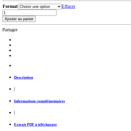
Format
Effacer
Trois
valses
Ajouter au panier
(guitare)
quantity
Partager
Description
|
Informations complémentaires
|
Extrait PDF à télécharger