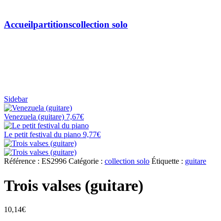
Trois valses (guitare)
Accueil
partitions
collection solo
Sidebar
Venezuela (guitare)
7,67
€
Le petit festival du piano
9,77
€
Référence :
ES2996
Catégorie :
collection solo
Étiquette :
guitare
Trois valses (guitare)
10,14
€