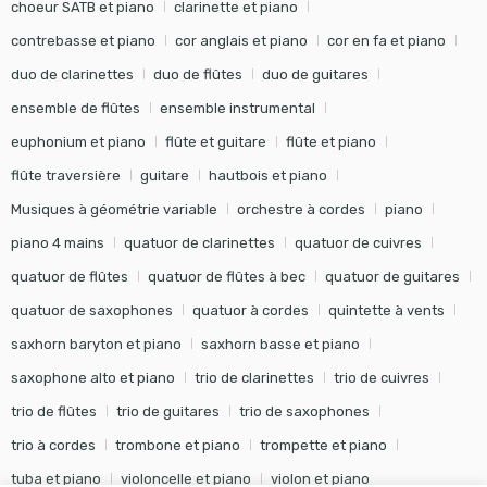
choeur SATB et piano
clarinette et piano
contrebasse et piano
cor anglais et piano
cor en fa et piano
duo de clarinettes
duo de flûtes
duo de guitares
ensemble de flûtes
ensemble instrumental
euphonium et piano
flûte et guitare
flûte et piano
flûte traversière
guitare
hautbois et piano
Musiques à géométrie variable
orchestre à cordes
piano
piano 4 mains
quatuor de clarinettes
quatuor de cuivres
quatuor de flûtes
quatuor de flûtes à bec
quatuor de guitares
quatuor de saxophones
quatuor à cordes
quintette à vents
saxhorn baryton et piano
saxhorn basse et piano
saxophone alto et piano
trio de clarinettes
trio de cuivres
trio de flûtes
trio de guitares
trio de saxophones
trio à cordes
trombone et piano
trompette et piano
tuba et piano
violoncelle et piano
violon et piano