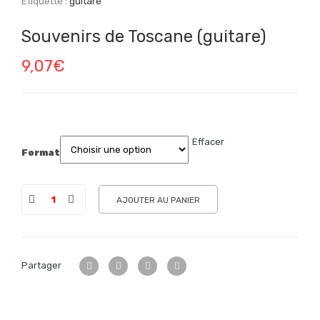
Étiquette :
guitare
Souvenirs de Toscane (guitare)
9,07
€
Effacer
Format
AJOUTER AU PANIER
Partager