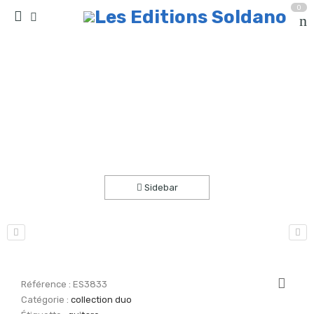
0
Souvenirs de Toscane (guitare)
Accueil
partitions
collection duo
Sidebar
Référence :
ES3833
Catégorie :
collection duo