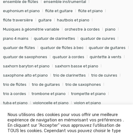
ensemble de flûtes
ensemble instrumental
euphonium et piano
flûte et guitare
flûte et piano
flûte traversière
guitare
hautbois et piano
Musiques à géométrie variable
orchestre à cordes
piano
piano 4 mains
quatuor de clarinettes
quatuor de cuivres
quatuor de flûtes
quatuor de flûtes à bec
quatuor de guitares
quatuor de saxophones
quatuor à cordes
quintette à vents
saxhorn baryton et piano
saxhorn basse et piano
saxophone alto et piano
trio de clarinettes
trio de cuivres
trio de flûtes
trio de guitares
trio de saxophones
trio à cordes
trombone et piano
trompette et piano
tuba et piano
violoncelle et piano
violon et piano
Nous utilisons des cookies pour vous offrir une meilleure
expérience de navigation en mémorisant vos préférences .
En cliquant sur "Accepter" vous approuvez l'utilisation de
TOUS les cookies. Cependant vous pouvez choisir le type