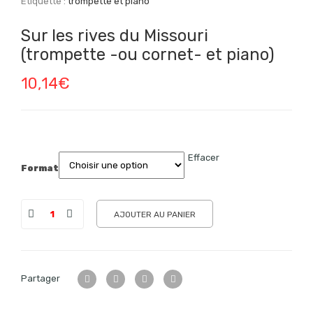
Étiquette :
trompette et piano
Sur les rives du Missouri
(trompette -ou cornet- et piano)
10,14
€
Effacer
Format
AJOUTER AU PANIER
Partager