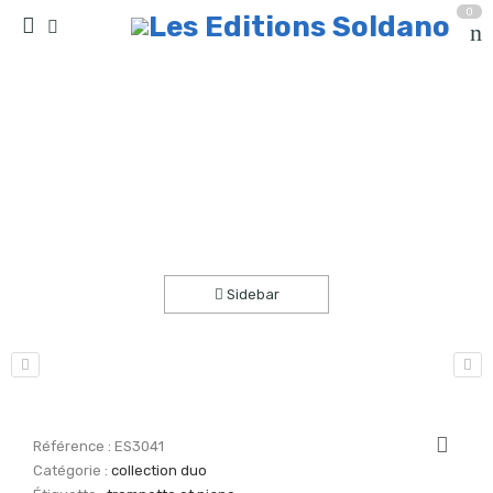
0
Sur les rives du Missouri (trompette -ou cornet-
et piano)
Accueil
partitions
collection duo
Sidebar
Référence :
ES3041
Catégorie :
collection duo