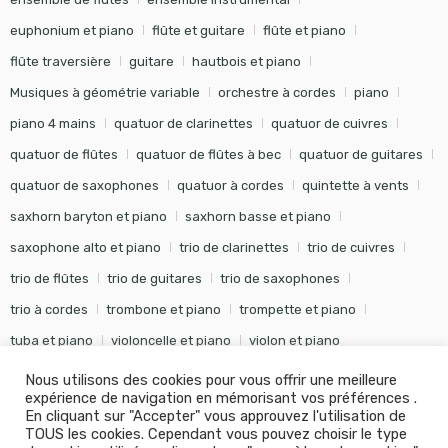
euphonium et piano
flûte et guitare
flûte et piano
flûte traversière
guitare
hautbois et piano
Musiques à géométrie variable
orchestre à cordes
piano
piano 4 mains
quatuor de clarinettes
quatuor de cuivres
quatuor de flûtes
quatuor de flûtes à bec
quatuor de guitares
quatuor de saxophones
quatuor à cordes
quintette à vents
saxhorn baryton et piano
saxhorn basse et piano
saxophone alto et piano
trio de clarinettes
trio de cuivres
trio de flûtes
trio de guitares
trio de saxophones
trio à cordes
trombone et piano
trompette et piano
tuba et piano
violoncelle et piano
violon et piano
Nous utilisons des cookies pour vous offrir une meilleure
expérience de navigation en mémorisant vos préférences .
En cliquant sur "Accepter" vous approuvez l'utilisation de
TOUS les cookies. Cependant vous pouvez choisir le type
©
Editions Soldano
- Tous droits réservés -
Conception Khalid