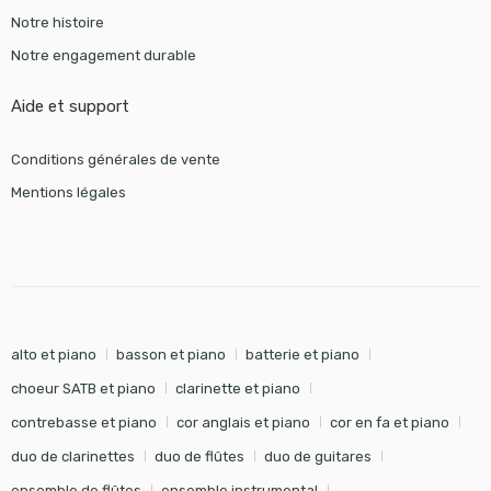
Notre histoire
Notre engagement durable
Aide et support
Conditions générales de vente
Mentions légales
alto et piano
basson et piano
batterie et piano
choeur SATB et piano
clarinette et piano
contrebasse et piano
cor anglais et piano
cor en fa et piano
duo de clarinettes
duo de flûtes
duo de guitares
ensemble de flûtes
ensemble instrumental