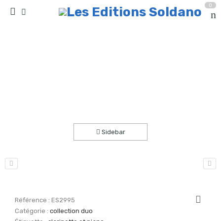
0
Retour aux sources (clarinette sib et piano)
Accueil
partitions
collection duo
Sidebar
Référence :
ES2995
Catégorie :
collection duo