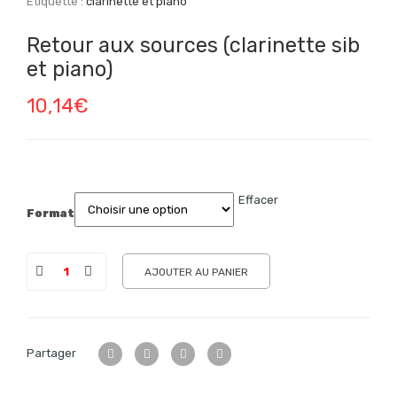
Étiquette :
clarinette et piano
Retour aux sources (clarinette sib
et piano)
10,14
€
Effacer
Format
AJOUTER AU PANIER
Partager