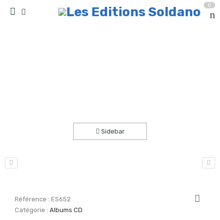
0
“Résilience” (Patricia Vaquero)
Accueil
Albums CD
Sidebar
Référence :
ES652
Catégorie :
Albums CD