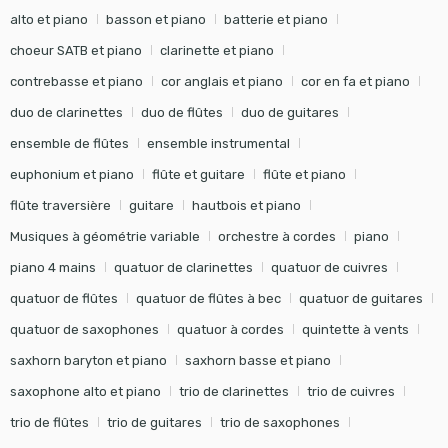
alto et piano
basson et piano
batterie et piano
choeur SATB et piano
clarinette et piano
contrebasse et piano
cor anglais et piano
cor en fa et piano
duo de clarinettes
duo de flûtes
duo de guitares
ensemble de flûtes
ensemble instrumental
euphonium et piano
flûte et guitare
flûte et piano
flûte traversière
guitare
hautbois et piano
Musiques à géométrie variable
orchestre à cordes
piano
piano 4 mains
quatuor de clarinettes
quatuor de cuivres
quatuor de flûtes
quatuor de flûtes à bec
quatuor de guitares
quatuor de saxophones
quatuor à cordes
quintette à vents
saxhorn baryton et piano
saxhorn basse et piano
saxophone alto et piano
trio de clarinettes
trio de cuivres
trio de flûtes
trio de guitares
trio de saxophones