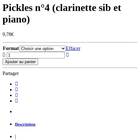
Pickles n°4 (clarinette sib et
piano)
9,78
€
Format
Effacer
Pickles
n°4
Ajouter au panier
(clarinette
sib
Partager
et
piano)
quantity
Description
|