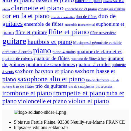
alto et piano
basson et piano
batterie et piano
choeur SATB et
clarinette et piano
contrebasse et piano
cor anglais et piano
piano
cor en fa et piano
duo de
duo de flûtes
duo de clarinettes
guitares
ensemble de flûtes
euphonium et
ensemble instrumental
flûte et piano
flûte et guitare
piano
flûte traversière
guitare
hautbois et piano
Musiques à géométrie variable
piano
quatuor de clarinettes
orchestre à cordes
piano 4 mains
quatuor de flûtes
quatuor
quatuor de cuivres
quatuor de flûtes à bec
quatuor de saxophones
de guitares
quatuor à cordes
quintette
saxhorn basse et
saxhorn baryton et piano
à vents
saxophone alto et piano
piano
trio de clarinettes
trio de
trio de guitares
trio de flûtes
trio de saxophones
trio à cordes
cuivres
trompette et piano
trombone et piano
tuba et
violon et piano
piano
violoncelle et piano
5 bis rue Fertile Plaine, 93330 Neuilly-sur-Marne FRANCE
https://les-editions-soldano.fr/