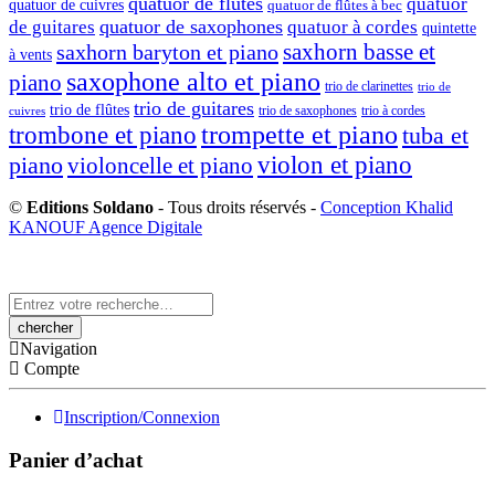
quatuor de flûtes
quatuor
quatuor de cuivres
quatuor de flûtes à bec
quatuor de saxophones
de guitares
quatuor à cordes
quintette
saxhorn basse et
saxhorn baryton et piano
à vents
saxophone alto et piano
piano
trio de clarinettes
trio de
trio de guitares
trio de flûtes
trio de saxophones
trio à cordes
cuivres
trompette et piano
trombone et piano
tuba et
violon et piano
piano
violoncelle et piano
©
Editions Soldano
- Tous droits réservés -
Conception Khalid
KANOUF Agence Digitale
Search
here
Navigation
Compte
Inscription/Connexion
Panier d’achat