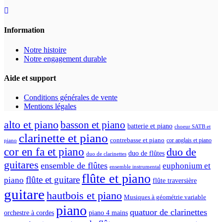
Information
Notre histoire
Notre engagement durable
Aide et support
Conditions générales de vente
Mentions légales
alto et piano
basson et piano
batterie et piano
choeur SATB et
clarinette et piano
contrebasse et piano
cor anglais et piano
piano
cor en fa et piano
duo de
duo de flûtes
duo de clarinettes
guitares
ensemble de flûtes
euphonium et
ensemble instrumental
flûte et piano
flûte et guitare
piano
flûte traversière
guitare
hautbois et piano
Musiques à géométrie variable
piano
quatuor de clarinettes
orchestre à cordes
piano 4 mains