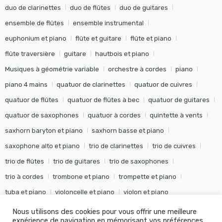
duo de clarinettes
duo de flûtes
duo de guitares
ensemble de flûtes
ensemble instrumental
euphonium et piano
flûte et guitare
flûte et piano
flûte traversière
guitare
hautbois et piano
Musiques à géométrie variable
orchestre à cordes
piano
piano 4 mains
quatuor de clarinettes
quatuor de cuivres
quatuor de flûtes
quatuor de flûtes à bec
quatuor de guitares
quatuor de saxophones
quatuor à cordes
quintette à vents
saxhorn baryton et piano
saxhorn basse et piano
saxophone alto et piano
trio de clarinettes
trio de cuivres
trio de flûtes
trio de guitares
trio de saxophones
trio à cordes
trombone et piano
trompette et piano
tuba et piano
violoncelle et piano
violon et piano
Nous utilisons des cookies pour vous offrir une meilleure
expérience de navigation en mémorisant vos préférences .