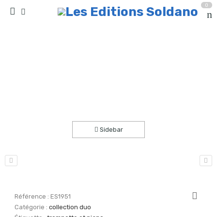
0
Mouvements (trompette -ou cornet- et piano)
Accueil
partitions
collection duo
Sidebar
Référence :
ES1951
Catégorie :
collection duo