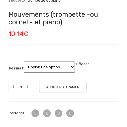
Étiquette :
trompette et piano
Mouvements (trompette -ou
cornet- et piano)
10,14
€
Effacer
Format
AJOUTER AU PANIER
Partager