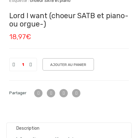
Étiquette :
choeur SATB et piano
Lord I want (choeur SATB et piano-
ou orgue-)
18,97
€
AJOUTER AU PANIER
Partager
Description