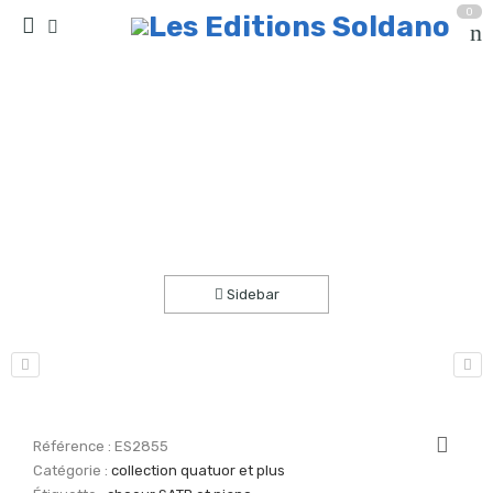
0
Lord I want (choeur SATB et piano-ou orgue-)
Accueil
partitions
collection quatuor et plus
Sidebar
Référence :
ES2855
Catégorie :
collection quatuor et plus