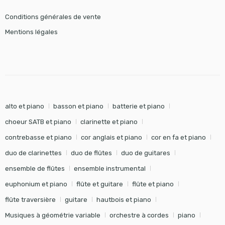
Conditions générales de vente
Mentions légales
alto et piano
basson et piano
batterie et piano
choeur SATB et piano
clarinette et piano
contrebasse et piano
cor anglais et piano
cor en fa et piano
duo de clarinettes
duo de flûtes
duo de guitares
ensemble de flûtes
ensemble instrumental
euphonium et piano
flûte et guitare
flûte et piano
flûte traversière
guitare
hautbois et piano
Musiques à géométrie variable
orchestre à cordes
piano