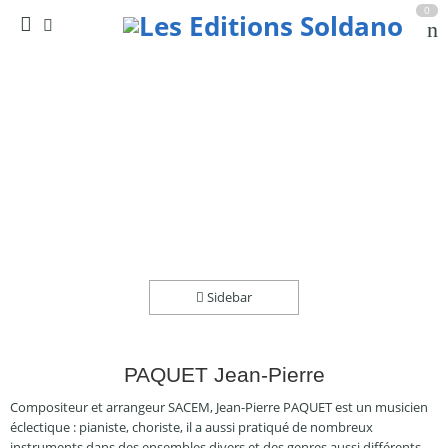
0
Wiederfind (piano)
Accueil
partitions
collection solo
Sidebar
PAQUET Jean-Pierre
Compositeur et arrangeur SACEM, Jean-Pierre PAQUET est un musicien
éclectique : pianiste, choriste, il a aussi pratiqué de nombreux
instruments dans des ensembles divers et des genres aussi différents