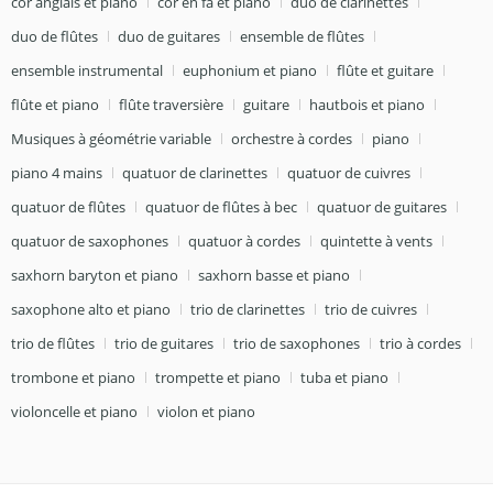
cor anglais et piano
cor en fa et piano
duo de clarinettes
duo de flûtes
duo de guitares
ensemble de flûtes
ensemble instrumental
euphonium et piano
flûte et guitare
flûte et piano
flûte traversière
guitare
hautbois et piano
Musiques à géométrie variable
orchestre à cordes
piano
piano 4 mains
quatuor de clarinettes
quatuor de cuivres
quatuor de flûtes
quatuor de flûtes à bec
quatuor de guitares
quatuor de saxophones
quatuor à cordes
quintette à vents
saxhorn baryton et piano
saxhorn basse et piano
saxophone alto et piano
trio de clarinettes
trio de cuivres
trio de flûtes
trio de guitares
trio de saxophones
trio à cordes
trombone et piano
trompette et piano
tuba et piano
violoncelle et piano
violon et piano