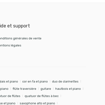
ide et support
nditions générales de vente
ntions légales
lais et piano
cor en fa et piano
duo de clarinettes
t piano
flûte traversière
guitare
hautbois et piano
tuor de flûtes
quatuor de flûtes à bec
e et piano
saxophone alto et piano