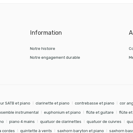
Information
A
Notre histoire
Co
Notre engagement durable
Me
ur SATB et piano
clarinette et piano
contrebasse et piano
cor ang
nsemble instrumental
euphonium et piano
flûte et guitare
flûte e
no
piano 4 mains
quatuor de clarinettes
quatuor de cuivres
qua
à cordes
quintette à vents
saxhorn baryton et piano
saxhorn bass