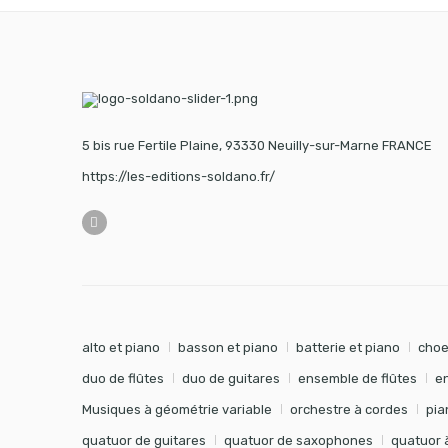
5 bis rue Fertile Plaine, 93330 Neuilly-sur-Marne FRANCE
https://les-editions-soldano.fr/
alto et piano
basson et piano
batterie et piano
choe
duo de flûtes
duo de guitares
ensemble de flûtes
e
Musiques à géométrie variable
orchestre à cordes
pia
quatuor de guitares
quatuor de saxophones
quatuor 