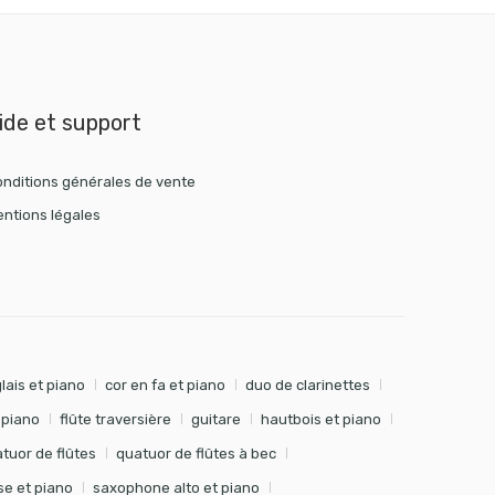
ide et support
nditions générales de vente
ntions légales
lais et piano
cor en fa et piano
duo de clarinettes
t piano
flûte traversière
guitare
hautbois et piano
tuor de flûtes
quatuor de flûtes à bec
e et piano
saxophone alto et piano