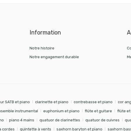
Information
A
Notre histoire
Co
Notre engagement durable
Me
ur SATB et piano
clarinette et piano
contrebasse et piano
cor ang
nsemble instrumental
euphonium et piano
flûte et guitare
flûte e
no
piano 4 mains
quatuor de clarinettes
quatuor de cuivres
qua
à cordes
quintette à vents
saxhorn baryton et piano
saxhorn bass