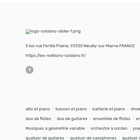
5 bis rue Fertile Plaine, 93330 Neuilly-sur-Marne FRANCE
https://les-editions-soldano.fr/
alto et piano
basson et piano
batterie et piano
choe
duo de flûtes
duo de guitares
ensemble de flûtes
e
Musiques à géométrie variable
orchestre à cordes
pia
quatuor de guitares
quatuor de saxophones
quatuor 