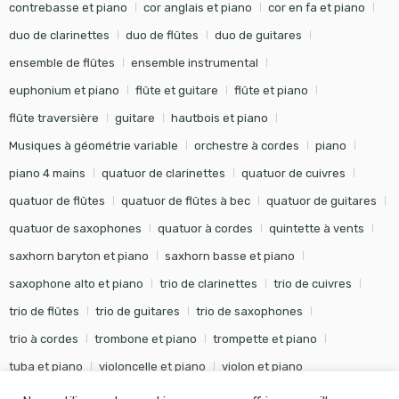
contrebasse et piano
cor anglais et piano
cor en fa et piano
duo de clarinettes
duo de flûtes
duo de guitares
ensemble de flûtes
ensemble instrumental
euphonium et piano
flûte et guitare
flûte et piano
flûte traversière
guitare
hautbois et piano
Musiques à géométrie variable
orchestre à cordes
piano
piano 4 mains
quatuor de clarinettes
quatuor de cuivres
quatuor de flûtes
quatuor de flûtes à bec
quatuor de guitares
quatuor de saxophones
quatuor à cordes
quintette à vents
saxhorn baryton et piano
saxhorn basse et piano
saxophone alto et piano
trio de clarinettes
trio de cuivres
trio de flûtes
trio de guitares
trio de saxophones
trio à cordes
trombone et piano
trompette et piano
tuba et piano
violoncelle et piano
violon et piano