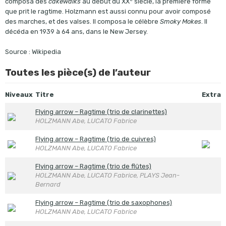
composa des
cakewalks
au début du
XX
siècle, la première forme
que prit le ragtime. Holzmann est aussi connu pour avoir composé
des marches, et des valses. Il composa le célèbre
Smoky Mokes
. Il
décéda en 1939 à 64 ans, dans le New Jersey.
Source : Wikipedia
Toutes les pièce(s) de l’auteur
Niveaux
Titre
Extra
Flying arrow – Ragtime (trio de clarinettes)
HOLZMANN Abe, LUCATO Fabrice
Flying arrow – Ragtime (trio de cuivres)
HOLZMANN Abe, LUCATO Fabrice
Flying arrow – Ragtime (trio de flûtes)
HOLZMANN Abe, LUCATO Fabrice, PLAYS Jean-
Bernard
Flying arrow – Ragtime (trio de saxophones)
HOLZMANN Abe, LUCATO Fabrice