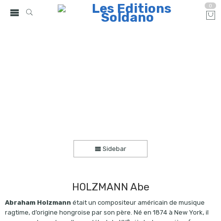
0
Smoky Mokes (trio de guitares)
Accueil
partitions
collection trio
Sidebar
HOLZMANN Abe
Abraham Holzmann
était un compositeur américain de musique
ragtime, d’origine hongroise par son père. Né en 1874 à New York, il
e