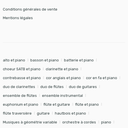
Conditions générales de vente
Mentions légales
alto et piano
basson et piano
batterie et piano
choeur SATB et piano
clarinette et piano
contrebasse et piano
cor anglais et piano
cor en fa et piano
duo de clarinettes
duo de flûtes
duo de guitares
ensemble de flûtes
ensemble instrumental
euphonium et piano
flûte et guitare
flûte et piano
flûte traversière
guitare
hautbois et piano
Musiques à géométrie variable
orchestre à cordes
piano