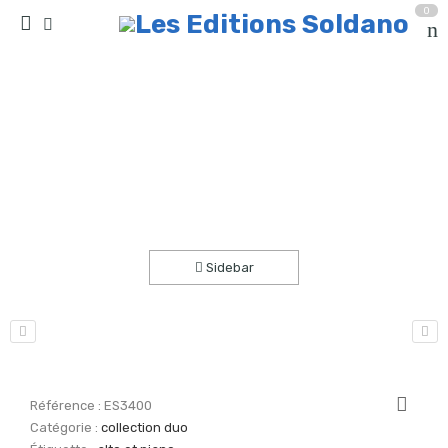
0
Fleur de fée (alto et piano)
Accueil
partitions
collection duo
Sidebar
Référence :
ES3400
Catégorie :
collection duo