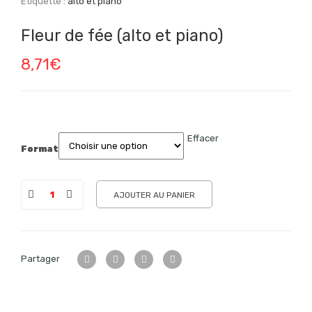
Étiquette :
alto et piano
Fleur de fée (alto et piano)
8,71
€
Effacer
Format
AJOUTER AU PANIER
Partager