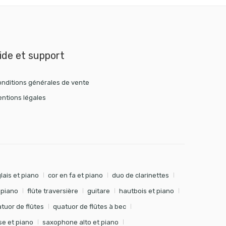
ide et support
nditions générales de vente
ntions légales
lais et piano
cor en fa et piano
duo de clarinettes
t piano
flûte traversière
guitare
hautbois et piano
tuor de flûtes
quatuor de flûtes à bec
e et piano
saxophone alto et piano