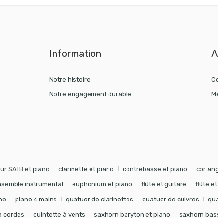
Information
A
Notre histoire
Co
Notre engagement durable
Me
ur SATB et piano
clarinette et piano
contrebasse et piano
cor ang
nsemble instrumental
euphonium et piano
flûte et guitare
flûte e
no
piano 4 mains
quatuor de clarinettes
quatuor de cuivres
qua
à cordes
quintette à vents
saxhorn baryton et piano
saxhorn bass