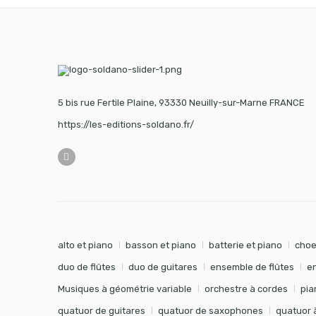
5 bis rue Fertile Plaine, 93330 Neuilly-sur-Marne FRANCE
https://les-editions-soldano.fr/
alto et piano
basson et piano
batterie et piano
choe
duo de flûtes
duo de guitares
ensemble de flûtes
e
Musiques à géométrie variable
orchestre à cordes
pia
quatuor de guitares
quatuor de saxophones
quatuor 