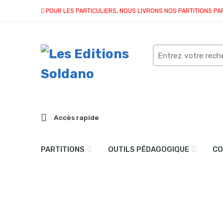
POUR LES PARTICULIERS, NOUS LIVRONS NOS PARTITIONS PA
Search
here
Accès rapide
PARTITIONS
OUTILS PÉDAGOGIQUE
CO
Fleur d’automne (alto et 
Accueil
partitions
collection duo