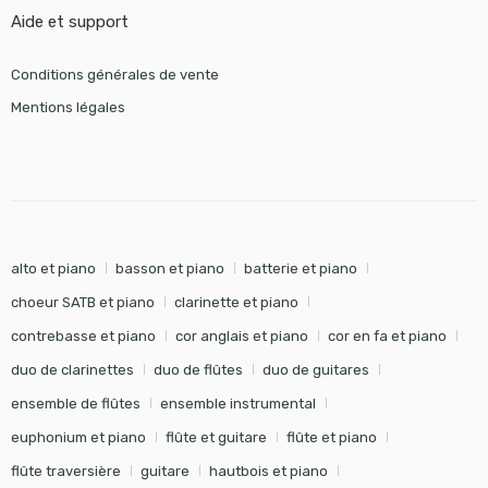
Aide et support
Conditions générales de vente
Mentions légales
alto et piano
basson et piano
batterie et piano
choeur SATB et piano
clarinette et piano
contrebasse et piano
cor anglais et piano
cor en fa et piano
duo de clarinettes
duo de flûtes
duo de guitares
ensemble de flûtes
ensemble instrumental
euphonium et piano
flûte et guitare
flûte et piano
flûte traversière
guitare
hautbois et piano