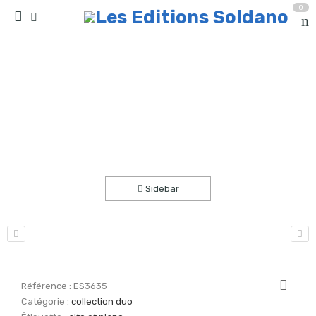
0
De bon matin…(alto et piano)
Accueil
partitions
collection duo
Sidebar
Référence :
ES3635
Catégorie :
collection duo