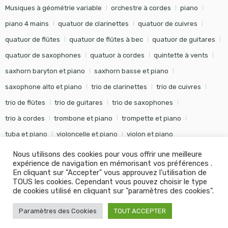
Musiques à géométrie variable
orchestre à cordes
piano
piano 4 mains
quatuor de clarinettes
quatuor de cuivres
quatuor de flûtes
quatuor de flûtes à bec
quatuor de guitares
quatuor de saxophones
quatuor à cordes
quintette à vents
saxhorn baryton et piano
saxhorn basse et piano
saxophone alto et piano
trio de clarinettes
trio de cuivres
trio de flûtes
trio de guitares
trio de saxophones
trio à cordes
trombone et piano
trompette et piano
tuba et piano
violoncelle et piano
violon et piano
Nous utilisons des cookies pour vous offrir une meilleure
expérience de navigation en mémorisant vos préférences .
En cliquant sur "Accepter" vous approuvez l'utilisation de
TOUS les cookies. Cependant vous pouvez choisir le type
©
Editions Soldano
- Tous droits réservés -
Conception Khalid
de cookies utilisé en cliquant sur "paramètres des cookies".
KANOUF Agence Digitale
Paramètres des Cookies
TOUT ACCEPTER