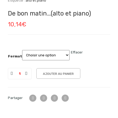
Étiquette :
alto et piano
De bon matin…(alto et piano)
10,14
€
Effacer
Format
AJOUTER AU PANIER
Partager