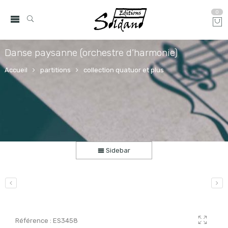
0
Danse paysanne (orchestre d’harmonie)
Accueil
partitions
collection quatuor et plus
Sidebar
Référence :
ES3458