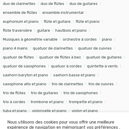
duo de clarinettes
duo de flûtes
duo de guitares
ensemble de flûtes
ensemble instrumental
euphonium et piano
flûte et guitare
flûte et piano
flûte traversière
guitare
hautbois et piano
Musiques à géométrie variable
orchestre à cordes
piano
piano 4 mains
quatuor de clarinettes
quatuor de cuivres
quatuor de flûtes
quatuor de flûtes à bec
quatuor de guitares
quatuor de saxophones
quatuor à cordes
quintette à vents
saxhorn baryton et piano
saxhorn basse et piano
saxophone alto et piano
trio de clarinettes
trio de cuivres
trio de flûtes
trio de guitares
trio de saxophones
trio à cordes
trombone et piano
trompette et piano
tuba et piano
violoncelle et piano
violon et piano
Nous utilisons des cookies pour vous offrir une meilleure
expérience de navigation en mémorisant vos préférences .