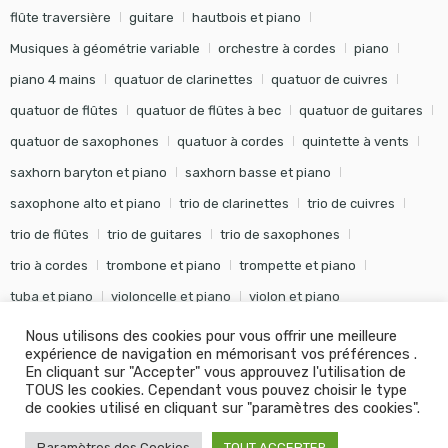
flûte traversière
guitare
hautbois et piano
Musiques à géométrie variable
orchestre à cordes
piano
piano 4 mains
quatuor de clarinettes
quatuor de cuivres
quatuor de flûtes
quatuor de flûtes à bec
quatuor de guitares
quatuor de saxophones
quatuor à cordes
quintette à vents
saxhorn baryton et piano
saxhorn basse et piano
saxophone alto et piano
trio de clarinettes
trio de cuivres
trio de flûtes
trio de guitares
trio de saxophones
trio à cordes
trombone et piano
trompette et piano
tuba et piano
violoncelle et piano
violon et piano
Nous utilisons des cookies pour vous offrir une meilleure
expérience de navigation en mémorisant vos préférences .
En cliquant sur "Accepter" vous approuvez l'utilisation de
TOUS les cookies. Cependant vous pouvez choisir le type
©
Editions Soldano
- Tous droits réservés -
Conception Khalid
de cookies utilisé en cliquant sur "paramètres des cookies".
KANOUF Agence Digitale
Paramètres des Cookies
TOUT ACCEPTER