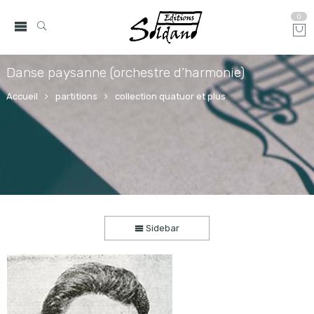
0
Danse paysanne (orchestre d’harmonie)
Accueil
partitions
collection quatuor et plus
Sidebar