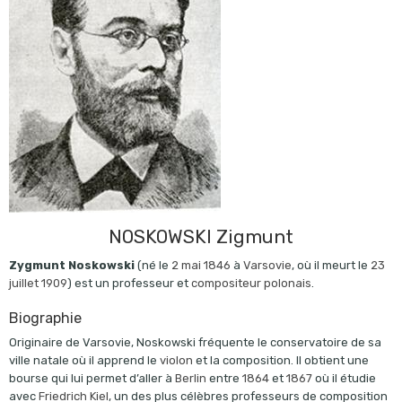
NOSKOWSKI Zigmunt
Zygmunt Noskowski
(né le
2
mai
1846
à
Varsovie
, où il meurt le
23
juillet
1909
) est un professeur et
compositeur
polonais
.
Biographie
Originaire de Varsovie, Noskowski fréquente le conservatoire de sa
ville natale où il apprend le
violon
et la composition. Il obtient une
bourse qui lui permet d’aller à
Berlin
entre
1864
et
1867
où il étudie
avec
Friedrich Kiel
, un des plus célèbres professeurs de composition