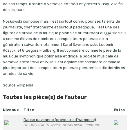
de son temps. Il rentre à Varsovie en
1880
et y restera jusqu’à la fin
de ses jours.
Noskowski compose mais il est surtout connu pour ses talents de
journaliste, chef d’orchestre et surtout pédagogue. Il est une des
e
figures de proue de la musique polonaise au tournant du
siècle
. Il
XX
a comme élèves de nombreux compositeurs polonais de la
génération suivante, notamment
Karol Szymanowski
,
Ludomir
Różycki
et
Grzegorz Fitelberg
. Il est considéré comme le père de la
musique symphonique polonaise et dirige la Société musicale de
Varsovie entre 1880 et
1902
. Il est également considéré comme le
plus important des compositeurs polonais pendant les dix dernières
années de sa vie.
Source Wikipedia
Toutes les pièce(s) de l’auteur
Niveaux
Titre
Extra
Danse paysanne (orchestre d’harmonie)
DE BRUYCKER Yorick, NOSKOWSKI Zigmunt