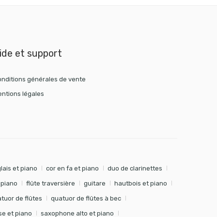
ide et support
nditions générales de vente
ntions légales
lais et piano
cor en fa et piano
duo de clarinettes
t piano
flûte traversière
guitare
hautbois et piano
tuor de flûtes
quatuor de flûtes à bec
e et piano
saxophone alto et piano