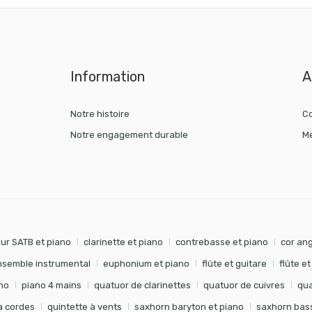
Information
A
Notre histoire
Co
Notre engagement durable
Me
ur SATB et piano
clarinette et piano
contrebasse et piano
cor ang
nsemble instrumental
euphonium et piano
flûte et guitare
flûte e
no
piano 4 mains
quatuor de clarinettes
quatuor de cuivres
qua
à cordes
quintette à vents
saxhorn baryton et piano
saxhorn bass