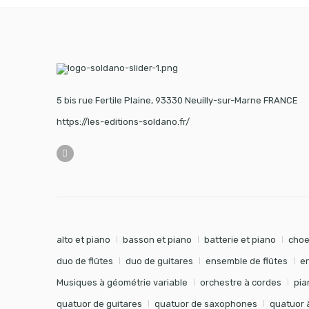
5 bis rue Fertile Plaine, 93330 Neuilly-sur-Marne FRANCE
https://les-editions-soldano.fr/
alto et piano
basson et piano
batterie et piano
choe
duo de flûtes
duo de guitares
ensemble de flûtes
e
Musiques à géométrie variable
orchestre à cordes
pia
quatuor de guitares
quatuor de saxophones
quatuor 