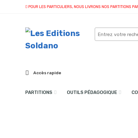
POUR LES PARTICULIERS, NOUS LIVRONS NOS PARTITIONS PA
Search
here
Accès rapide
PARTITIONS
OUTILS PÉDAGOGIQUE
CO
Concertino (clarinette sib
Accueil
partitions
collection duo