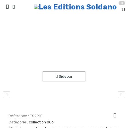
0
Le cha-cha du chat Sacha (saxhorn baryton ou
basse sib et piano)
Accueil
partitions
collection duo
Sidebar
Référence :
ES2910
Catégorie :
collection duo