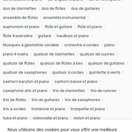
duo de clarinettes
duo de flûtes
duo de guitares
ensemble de flûtes
ensemble instrumental
euphonium et piano
flûte et guitare
flûte et piano
flûte traversière
guitare
hautbois et piano
Musiques à géométrie variable
orchestre à cordes
piano
piano 4 mains
quatuor de clarinettes
quatuor de cuivres
quatuor de flûtes
quatuor de flûtes à bec
quatuor de guitares
quatuor de saxophones
quatuor à cordes
quintette à vents
saxhorn baryton et piano
saxhorn basse et piano
saxophone alto et piano
trio de clarinettes
trio de cuivres
trio de flûtes
trio de guitares
trio de saxophones
trio à cordes
trombone et piano
trompette et piano
tuba et piano
violoncelle et piano
violon et piano
Nous utilisons des cookies pour vous offrir une meilleure