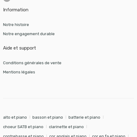
Information
Notre histoire
Notre engagement durable
Aide et support
Conditions générales de vente
Mentions légales
alto et piano
basson et piano
batterie et piano
choeur SATB et piano
clarinette et piano
contrebasse et piano
cor anglais et piano
cor en fa et piano