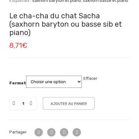
Étiquettes :
saxhorn baryton et piano
,
saxhorn basse et piano
Le cha-cha du chat Sacha
(saxhorn baryton ou basse sib et
piano)
8,71
€
Effacer
Format
AJOUTER AU PANIER
Partager