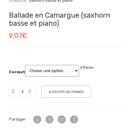
Étiquette :
saxhorn basse et piano
Ballade en Camargue (saxhorn
basse et piano)
9,07
€
Effacer
Format
AJOUTER AU PANIER
Partager