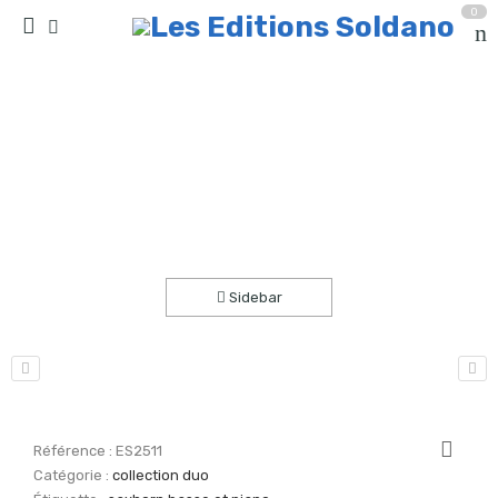
0
Ballade en Camargue (saxhorn basse et piano)
Accueil
partitions
collection duo
Sidebar
Référence :
ES2511
Catégorie :
collection duo