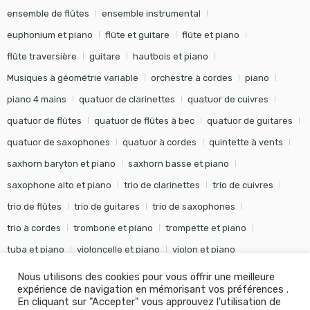
ensemble de flûtes
ensemble instrumental
euphonium et piano
flûte et guitare
flûte et piano
flûte traversière
guitare
hautbois et piano
Musiques à géométrie variable
orchestre à cordes
piano
piano 4 mains
quatuor de clarinettes
quatuor de cuivres
quatuor de flûtes
quatuor de flûtes à bec
quatuor de guitares
quatuor de saxophones
quatuor à cordes
quintette à vents
saxhorn baryton et piano
saxhorn basse et piano
saxophone alto et piano
trio de clarinettes
trio de cuivres
trio de flûtes
trio de guitares
trio de saxophones
trio à cordes
trombone et piano
trompette et piano
tuba et piano
violoncelle et piano
violon et piano
Nous utilisons des cookies pour vous offrir une meilleure
expérience de navigation en mémorisant vos préférences .
En cliquant sur "Accepter" vous approuvez l'utilisation de