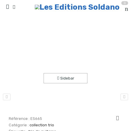
0
Berceuse pour Clémence(trio de guitares)
Accueil
partitions
collection trio
Sidebar
Référence :
ES665
Catégorie :
collection trio