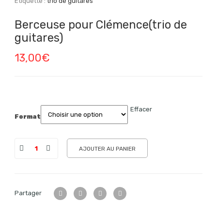
Étiquette :
trio de guitares
Berceuse pour Clémence(trio de
guitares)
13,00
€
Effacer
Format
AJOUTER AU PANIER
Partager