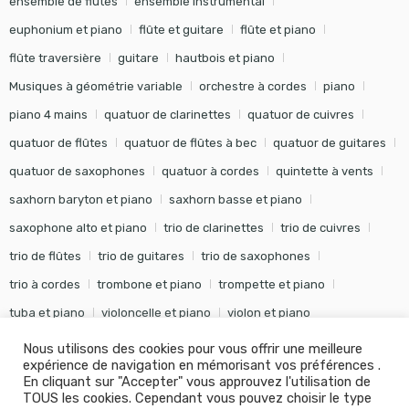
ensemble de flûtes
ensemble instrumental
euphonium et piano
flûte et guitare
flûte et piano
flûte traversière
guitare
hautbois et piano
Musiques à géométrie variable
orchestre à cordes
piano
piano 4 mains
quatuor de clarinettes
quatuor de cuivres
quatuor de flûtes
quatuor de flûtes à bec
quatuor de guitares
quatuor de saxophones
quatuor à cordes
quintette à vents
saxhorn baryton et piano
saxhorn basse et piano
saxophone alto et piano
trio de clarinettes
trio de cuivres
trio de flûtes
trio de guitares
trio de saxophones
trio à cordes
trombone et piano
trompette et piano
tuba et piano
violoncelle et piano
violon et piano
Nous utilisons des cookies pour vous offrir une meilleure
expérience de navigation en mémorisant vos préférences .
En cliquant sur "Accepter" vous approuvez l'utilisation de
TOUS les cookies. Cependant vous pouvez choisir le type
©
Editions Soldano
- Tous droits réservés -
Conception Khalid