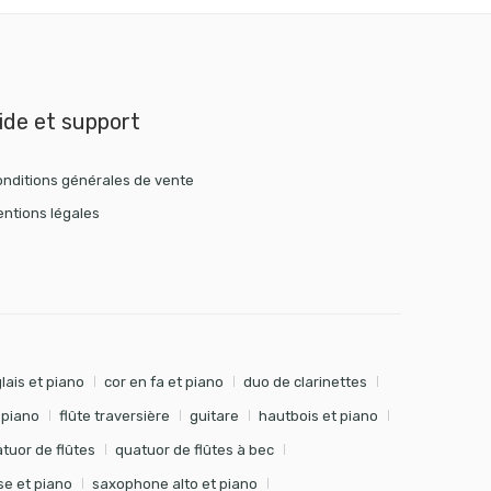
ide et support
nditions générales de vente
ntions légales
lais et piano
cor en fa et piano
duo de clarinettes
t piano
flûte traversière
guitare
hautbois et piano
tuor de flûtes
quatuor de flûtes à bec
e et piano
saxophone alto et piano