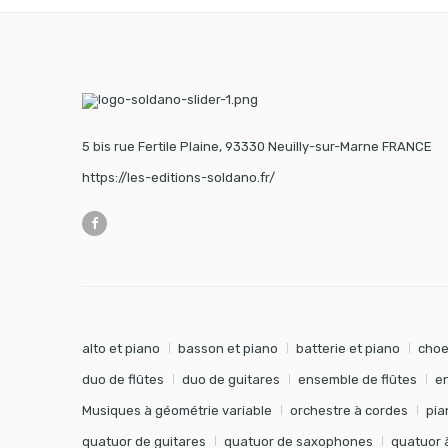
5 bis rue Fertile Plaine, 93330 Neuilly-sur-Marne FRANCE
https://les-editions-soldano.fr/
alto et piano
basson et piano
batterie et piano
choe
duo de flûtes
duo de guitares
ensemble de flûtes
e
Musiques à géométrie variable
orchestre à cordes
pia
quatuor de guitares
quatuor de saxophones
quatuor 