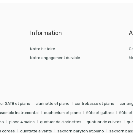
Information
A
Notre histoire
Co
Notre engagement durable
Me
ur SATB et piano
clarinette et piano
contrebasse et piano
cor ang
nsemble instrumental
euphonium et piano
flûte et guitare
flûte e
no
piano 4 mains
quatuor de clarinettes
quatuor de cuivres
qua
à cordes
quintette à vents
saxhorn baryton et piano
saxhorn bass